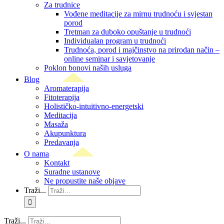
Za trudnice
Vođene meditacije za mirnu trudnoću i svjestan
porod
Tretman za duboko opuštanje u trudnoći
Individualan program u trudnoći
Trudnoća, porod i majčinstvo na prirodan način –
online seminar i savjetovanje
Poklon bonovi naših usluga
Blog
Aromaterapija
Fitoterapija
Holističko-intuitivno-energetski
Meditacija
Masaža
Akupunktura
Predavanja
O nama
Kontakt
Suradne ustanove
Ne propustite naše objave
Traži...
Traži...