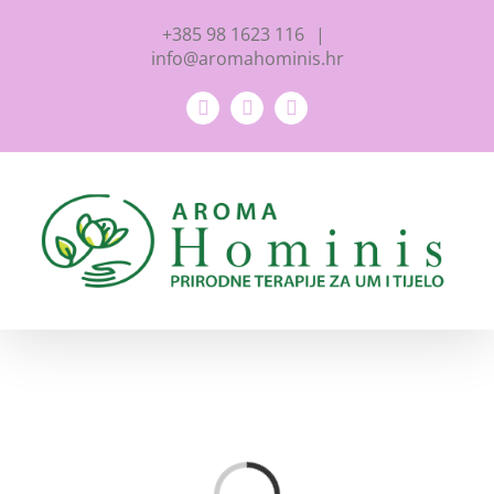
Skip
+385 98 1623 116
|
to
info@aromahominis.hr
content
Facebook
YouTube
Instagram