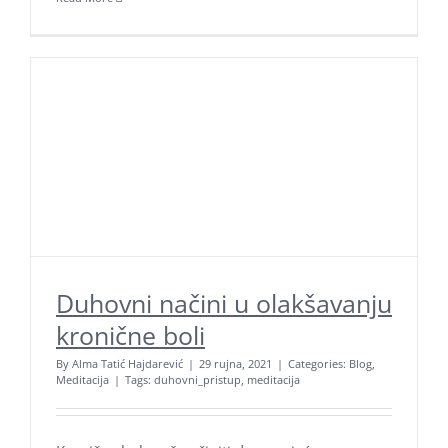
Aroma Hominis j.d.o.o.
Prirodne terapije za um i tijelo
OIB: 31131798221
Adresa: Jarušćica 11, Zagreb 10000
tel:
+385 98 1623 116
email:
info@aromahominis.hr
Duhovni načini u olakšavanju
Ne propustite naše objave
kronične boli
Poklon bonovi naših usluga
By
Alma Tatić Hajdarević
|
29 rujna, 2021
|
Categories:
Blog
,
Meditacija
|
Tags:
duhovni_pristup
,
meditacija
Zaštita osobnih podataka
Kolačići