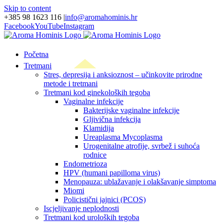
Skip to content
+385 98 1623 116
|
info@aromahominis.hr
Facebook
YouTube
Instagram
Početna
Tretmani
Stres, depresija i anksioznost – učinkovite prirodne
metode i tretmani
Tretmani kod ginekoloških tegoba
Vaginalne infekcije
Bakterijske vaginalne infekcije
Gljivična infekcija
Klamidija
Ureaplasma Mycoplasma
Urogenitalne atrofije, svrbež i suhoća
rodnice
Endometrioza
HPV (humani papilloma virus)
Menopauza: ublažavanje i olakšavanje simptoma
Miomi
Policistični jajnici (PCOS)
Iscjeljivanje neplodnosti
Tretmani kod uroloških tegoba