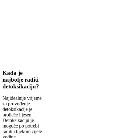
Kada je
najbolje raditi
detoksikaciju?
Najidealnije vrijeme
za provođenje
detoksikacije je
proljeće i jesen.
Detoksikaciju je
moguće po potrebi
raditi i tijekom cijele
godine.