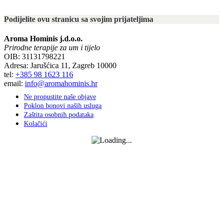
Podijelite ovu stranicu sa svojim prijateljima
Aroma Hominis j.d.o.o.
Prirodne terapije za um i tijelo
OIB: 31131798221
Adresa: Jarušćica 11, Zagreb 10000
tel:
+385 98 1623 116
email:
info@aromahominis.hr
Ne propustite naše objave
Poklon bonovi naših usluga
Zaštita osobnih podataka
Kolačići