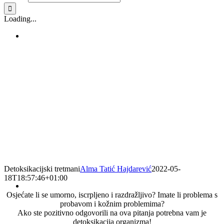
Loading...
Detoksikacijski tretmani
Alma Tatić Hajdarević
2022-05-
18T18:57:46+01:00
Osjećate li se umorno, iscrpljeno i razdražljivo? Imate li problema s
probavom i kožnim problemima?
Ako ste pozitivno odgovorili na ova pitanja potrebna vam je
detoksikacija organizma!