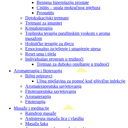
Benigna hiperplazija prostate
Cistitis – upala mokračnog mjehura
Prostatitis
Detoksikacijski tretmani
Tretmani za imunitet
Kristaloterapija
Toplinska terapija parafinskim voskom s aroma
masažom
Holističke terapije za djecu
Emocionalno iscjeljenje i smanjenje stresa
Reset uma i tijela
Individualan program u trudnoći
Tretman za duboko opuštanje u trudnoći
Aromaterapija i fitoterapija
Biljni pripravci
Uljna mješavina za pomoć kod gljivične infekcije
Aromaterapeutska savjetovanja
Fitoterapeutska savjetovanja
Aromaterapija
Fitoterapija
Masaže i meditacije
Raindrop masaže
Antistresna masaža lica i vlasišta
Masaža šaka