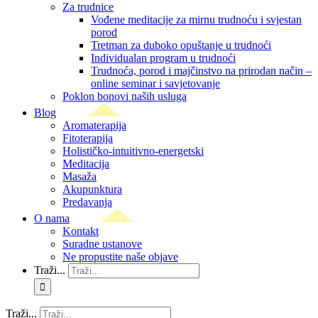
Za trudnice
Vođene meditacije za mirnu trudnoću i svjestan
porod
Tretman za duboko opuštanje u trudnoći
Individualan program u trudnoći
Trudnoća, porod i majčinstvo na prirodan način –
online seminar i savjetovanje
Poklon bonovi naših usluga
Blog
Aromaterapija
Fitoterapija
Holističko-intuitivno-energetski
Meditacija
Masaža
Akupunktura
Predavanja
O nama
Kontakt
Suradne ustanove
Ne propustite naše objave
Traži...
Traži...