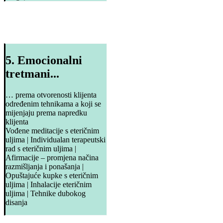
5. Emocionalni
tretmani...
… prema otvorenosti klijenta
određenim tehnikama a koji se
mijenjaju prema napredku
klijenta
Vođene meditacije s eteričnim
uljima | Individualan terapeutski
rad s eteričnim uljima |
Afirmacije – promjena načina
razmišljanja i ponašanja |
Opuštajuće kupke s eteričnim
uljima | Inhalacije eteričnim
uljima | Tehnike dubokog
disanja