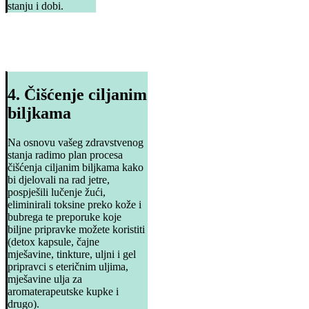
stanju i dobi.
4. Čišćenje ciljanim
biljkama
Na osnovu vašeg zdravstvenog
stanja radimo plan procesa
čišćenja ciljanim biljkama kako
bi djelovali na rad jetre,
pospješili lučenje žući,
eliminirali toksine preko kože i
bubrega te preporuke koje
biljne pripravke možete koristiti
(detox kapsule, čajne
mješavine, tinkture, uljni i gel
pripravci s eteričnim uljima,
mješavine ulja za
aromaterapeutske kupke i
drugo).