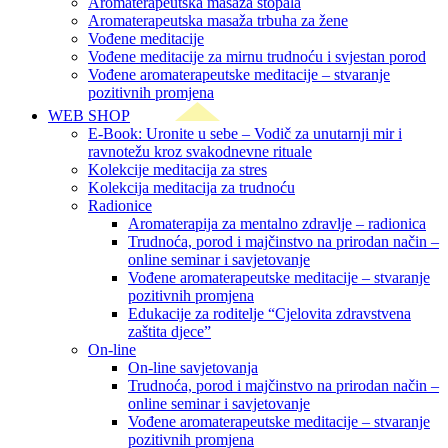
Aromaterapeutska masaža stopala
Aromaterapeutska masaža trbuha za žene
Vođene meditacije
Vođene meditacije za mirnu trudnoću i svjestan porod
Vođene aromaterapeutske meditacije – stvaranje
pozitivnih promjena
WEB SHOP
E-Book: Uronite u sebe – Vodič za unutarnji mir i
ravnotežu kroz svakodnevne rituale
Kolekcije meditacija za stres
Kolekcija meditacija za trudnoću
Radionice
Aromaterapija za mentalno zdravlje – radionica
Trudnoća, porod i majčinstvo na prirodan način –
online seminar i savjetovanje
Vođene aromaterapeutske meditacije – stvaranje
pozitivnih promjena
Edukacije za roditelje “Cjelovita zdravstvena
zaštita djece”
On-line
On-line savjetovanja
Trudnoća, porod i majčinstvo na prirodan način –
online seminar i savjetovanje
Vođene aromaterapeutske meditacije – stvaranje
pozitivnih promjena