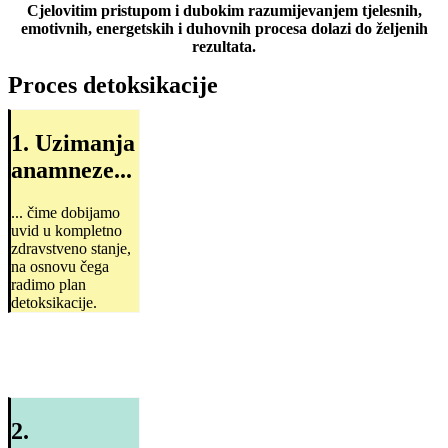
Cjelovitim pristupom i dubokim razumijevanjem tjelesnih,
emotivnih, energetskih i duhovnih procesa dolazi do željenih
rezultata.
Proces detoksikacije
1. Uzimanja
anamneze...
... čime dobijamo
uvid u kompletno
zdravstveno stanje,
na osnovu čega
radimo plan
detoksikacije.
2.