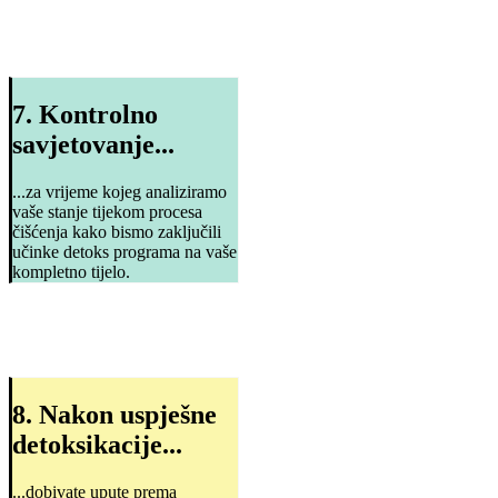
7. Kontrolno
savjetovanje...
...za vrijeme kojeg analiziramo
vaše stanje tijekom procesa
čišćenja kako bismo zaključili
učinke detoks programa na vaše
kompletno tijelo.
8. Nakon uspješne
detoksikacije...
...dobivate upute prema