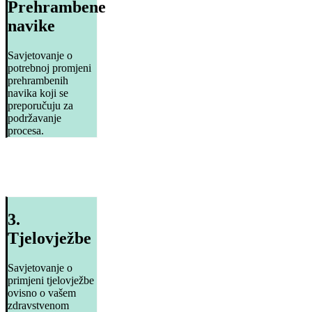
Prehrambene
navike
Savjetovanje o
potrebnoj promjeni
prehrambenih
navika koji se
preporučuju za
podržavanje
procesa.
3.
Tjelovježbe
Savjetovanje o
primjeni tjelovježbe
ovisno o vašem
zdravstvenom