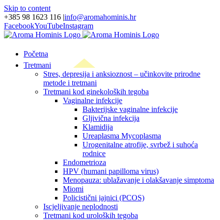
Skip to content
+385 98 1623 116
|
info@aromahominis.hr
Facebook
YouTube
Instagram
Početna
Tretmani
Stres, depresija i anksioznost – učinkovite prirodne
metode i tretmani
Tretmani kod ginekoloških tegoba
Vaginalne infekcije
Bakterijske vaginalne infekcije
Gljivična infekcija
Klamidija
Ureaplasma Mycoplasma
Urogenitalne atrofije, svrbež i suhoća
rodnice
Endometrioza
HPV (humani papilloma virus)
Menopauza: ublažavanje i olakšavanje simptoma
Miomi
Policistični jajnici (PCOS)
Iscjeljivanje neplodnosti
Tretmani kod uroloških tegoba