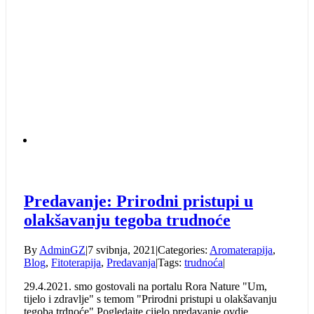
Predavanje: Prirodni pristupi u
olakšavanju tegoba trudnoće
By
AdminGZ
|
7 svibnja, 2021
|
Categories:
Aromaterapija
,
Blog
,
Fitoterapija
,
Predavanja
|
Tags:
trudnoća
|
29.4.2021. smo gostovali na portalu Rora Nature "Um,
tijelo i zdravlje" s temom "Prirodni pristupi u olakšavanju
tegoba trdnoće" Pogledajte cijelo predavanje ovdje...