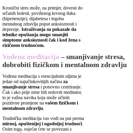
Kronični stres može, na primjer, dovesti do
srčanih bolesti, povišenog krvnog tlaka
(hipertenzije), dijabetesa i tegoba
mentalnog zdravlja poput anksioznosti i
depresije.
Istraživanja su pokazale da
tehnike opuštanja mogu smanjiti
simptome anksioznosti čak i kod žena s
rizičnom trudnoćom.
Vođena meditacija
– smanjivanje stresa,
dobrobiti fizičkom i mentalnom zdravlju
Vođena meditacija s esencijalnim uljima je
jedan od najučinkovitijih načina
za
smanjivanje stresa
i ponovno centriranje.
Čak i ako prije niste bili redoviti meditator,
to je važna navika koja može učiniti
pozitivne promjene na
vašem fizičkom i
mentalnom zdravlju
.
Trudnička meditacija vas vodi na put prema
mirnoj, opuštenijoj i ugodnijoj trudnoći
.
Osim toga, osjećat ćete se povezani s