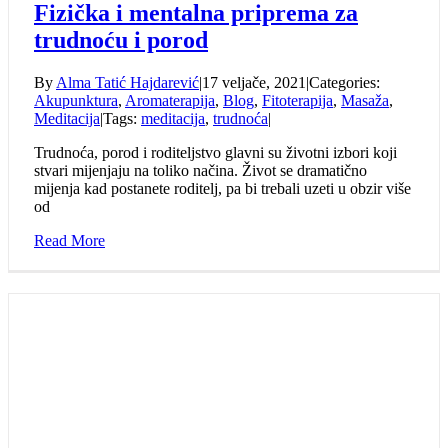
Fizička i mentalna priprema za
trudnoću i porod
By
Alma Tatić Hajdarević
|
17 veljače, 2021
|
Categories:
Akupunktura
,
Aromaterapija
,
Blog
,
Fitoterapija
,
Masaža
,
Meditacija
|
Tags:
meditacija
,
trudnoća
|
Trudnoća, porod i roditeljstvo glavni su životni izbori koji
stvari mijenjaju na toliko načina. Život se dramatično
mijenja kad postanete roditelj, pa bi trebali uzeti u obzir više
od
Read More