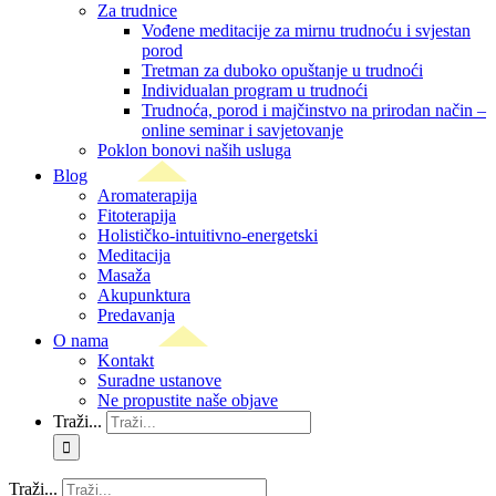
Za trudnice
Vođene meditacije za mirnu trudnoću i svjestan
porod
Tretman za duboko opuštanje u trudnoći
Individualan program u trudnoći
Trudnoća, porod i majčinstvo na prirodan način –
online seminar i savjetovanje
Poklon bonovi naših usluga
Blog
Aromaterapija
Fitoterapija
Holističko-intuitivno-energetski
Meditacija
Masaža
Akupunktura
Predavanja
O nama
Kontakt
Suradne ustanove
Ne propustite naše objave
Traži...
Traži...