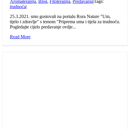
Aromaterapija
,
Blog
,
Fitoterapija
,
Predavanja
|
Tags:
trudnoća
|
25.3.2021. smo gostovali na portalu Rora Nature "Um,
tijelo i zdravlje" s temom "Priprema uma i tijela za trudnoću.
Pogledajte cijelo predavanje ovdje...
Read More