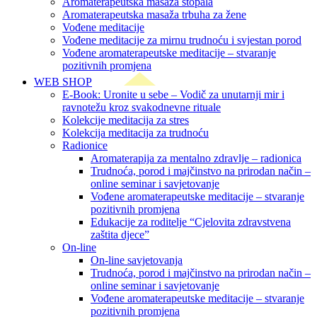
Aromaterapeutska masaža stopala
Aromaterapeutska masaža trbuha za žene
Vođene meditacije
Vođene meditacije za mirnu trudnoću i svjestan porod
Vođene aromaterapeutske meditacije – stvaranje
pozitivnih promjena
WEB SHOP
E-Book: Uronite u sebe – Vodič za unutarnji mir i
ravnotežu kroz svakodnevne rituale
Kolekcije meditacija za stres
Kolekcija meditacija za trudnoću
Radionice
Aromaterapija za mentalno zdravlje – radionica
Trudnoća, porod i majčinstvo na prirodan način –
online seminar i savjetovanje
Vođene aromaterapeutske meditacije – stvaranje
pozitivnih promjena
Edukacije za roditelje “Cjelovita zdravstvena
zaštita djece”
On-line
On-line savjetovanja
Trudnoća, porod i majčinstvo na prirodan način –
online seminar i savjetovanje
Vođene aromaterapeutske meditacije – stvaranje
pozitivnih promjena