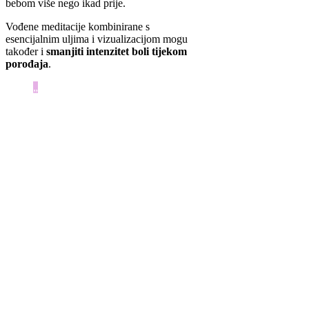
bebom više nego ikad prije.
Vođene meditacije kombinirane s
esencijalnim uljima i vizualizacijom mogu
također i
smanjiti intenzitet boli tijekom
porođaja
.
Moje
dugogodišnje
djelovanje,
znanje i
iskustvo
koje sam
stekla u
struci
primalje
dalje
upotpunjujem
primjenom
integrativne
aromaterapije,
te
postižem