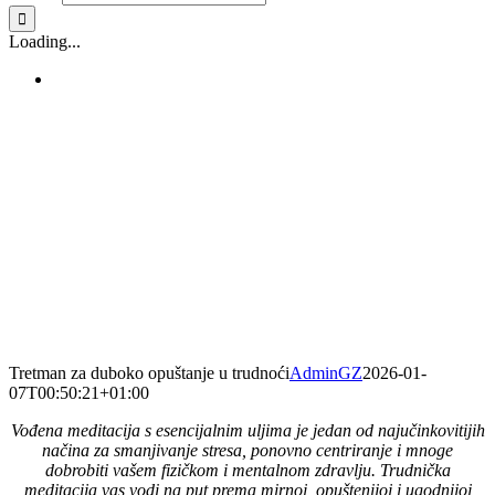
Loading...
Tretman za duboko opuštanje u trudnoći
AdminGZ
2026-01-
07T00:50:21+01:00
Vođena meditacija s esencijalnim uljima je jedan od najučinkovitijih
načina za smanjivanje stresa, ponovno centriranje i mnoge
dobrobiti vašem fizičkom i mentalnom zdravlju. Trudnička
meditacija vas vodi na put prema mirnoj, opuštenijoj i ugodnijoj