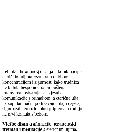
Tehnike dirigiranog disanja u kombinaciji s
eteričnim uljima rezultiraju dubljom
koncentracijom i sigurnosti kako trudnica
ne bi bila bespomoćno prepuštena
trudovima, ostvaruje se svjesnija
komunikacija s primaljom, a eterična ulja
na suptilan način podržavaju i daju osjećaj
sigurnosti i emocionalno pripremaju rodilju
na prvi kontakt s bebom.
Vježbe disanja
afirmacije,
terapeutski
tretman i meditacije
s eteričnim uljima,