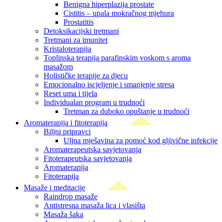
Benigna hiperplazija prostate
Cistitis – upala mokračnog mjehura
Prostatitis
Detoksikacijski tretmani
Tretmani za imunitet
Kristaloterapija
Toplinska terapija parafinskim voskom s aroma
masažom
Holističke terapije za djecu
Emocionalno iscjeljenje i smanjenje stresa
Reset uma i tijela
Individualan program u trudnoći
Tretman za duboko opuštanje u trudnoći
Aromaterapija i fitoterapija
Biljni pripravci
Uljna mješavina za pomoć kod gljivične infekcije
Aromaterapeutska savjetovanja
Fitoterapeutska savjetovanja
Aromaterapija
Fitoterapija
Masaže i meditacije
Raindrop masaže
Antistresna masaža lica i vlasišta
Masaža šaka