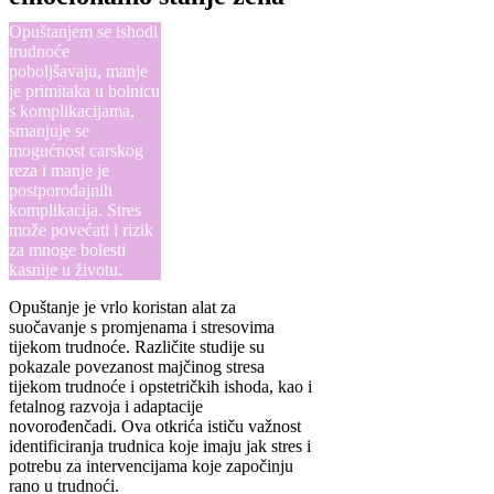
Opuštanjem se ishodi
trudnoće
poboljšavaju, manje
je primitaka u bolnicu
s komplikacijama,
smanjuje se
mogućnost carskog
reza i manje je
postporođajnih
komplikacija. Stres
može povećati i rizik
za mnoge bolesti
kasnije u životu.
Opuštanje je vrlo koristan alat za
suočavanje s promjenama i stresovima
tijekom trudnoće. Različite studije su
pokazale povezanost majčinog stresa
tijekom trudnoće i opstetričkih ishoda, kao i
fetalnog razvoja i adaptacije
novorođenčadi. Ova otkrića ističu važnost
identificiranja trudnica koje imaju jak stres i
potrebu za intervencijama koje započinju
rano u trudnoći.