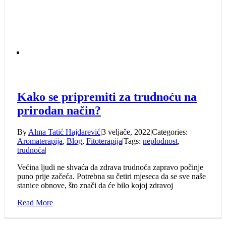
Kako se pripremiti za trudnoću na
prirodan način?
By
Alma Tatić Hajdarević
|
3 veljače, 2022
|
Categories:
Aromaterapija
,
Blog
,
Fitoterapija
|
Tags:
neplodnost
,
trudnoća
|
Većina ljudi ne shvaća da zdrava trudnoća zapravo počinje
puno prije začeća. Potrebna su četiri mjeseca da se sve naše
stanice obnove, što znači da će bilo kojoj zdravoj
Read More