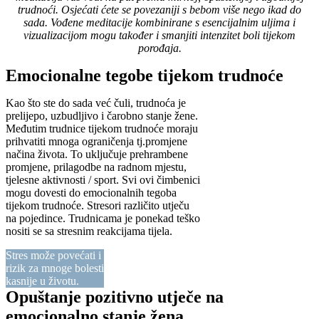
trudnoći. Osjećati ćete se povezaniji s bebom više nego ikad do
sada. Vođene meditacije kombinirane s esencijalnim uljima i
vizualizacijom mogu također i smanjiti intenzitet boli tijekom
porođaja.
Emocionalne tegobe tijekom trudnoće
Kao što ste do sada već čuli, trudnoća je
prelijepo, uzbudljivo i čarobno stanje žene.
Međutim trudnice tijekom trudnoće moraju
prihvatiti mnoga ograničenja tj.promjene
načina života. To uključuje ​​prehrambene
promjene, prilagodbe na radnom mjestu,
tjelesne aktivnosti / sport. Svi ovi čimbenici
mogu dovesti do emocionalnih tegoba
tijekom trudnoće. Stresori različito utječu
na pojedince. Trudnicama je ponekad teško
nositi se sa stresnim reakcijama tijela.
Stres može povećati i
rizik za mnoge bolesti
kasnije u životu.
Opuštanje pozitivno utječe na
emocionalno stanje žena