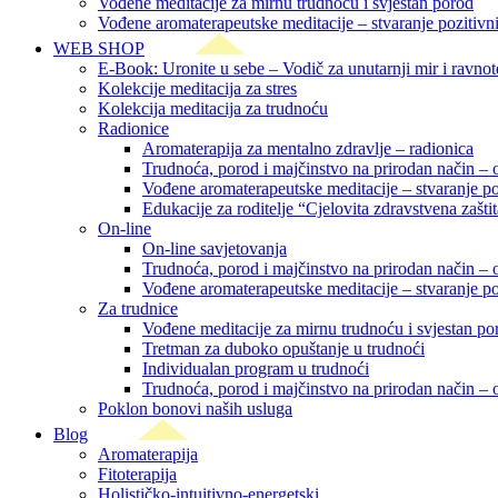
Vođene meditacije za mirnu trudnoću i svjestan porod
Vođene aromaterapeutske meditacije – stvaranje pozitivn
WEB SHOP
E-Book: Uronite u sebe – Vodič za unutarnji mir i ravno
Kolekcije meditacija za stres
Kolekcija meditacija za trudnoću
Radionice
Aromaterapija za mentalno zdravlje – radionica
Trudnoća, porod i majčinstvo na prirodan način – o
Vođene aromaterapeutske meditacije – stvaranje p
Edukacije za roditelje “Cjelovita zdravstvena zašti
On-line
On-line savjetovanja
Trudnoća, porod i majčinstvo na prirodan način – o
Vođene aromaterapeutske meditacije – stvaranje p
Za trudnice
Vođene meditacije za mirnu trudnoću i svjestan po
Tretman za duboko opuštanje u trudnoći
Individualan program u trudnoći
Trudnoća, porod i majčinstvo na prirodan način – o
Poklon bonovi naših usluga
Blog
Aromaterapija
Fitoterapija
Holističko-intuitivno-energetski