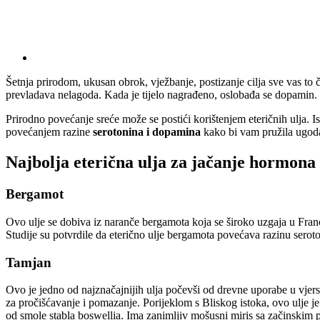
Šetnja prirodom, ukusan obrok, vježbanje, postizanje cilja sve vas to 
prevladava nelagoda. Kada je tijelo nagrađeno, oslobađa se dopamin. J
Prirodno povećanje sreće može se postići korištenjem eteričnih ulja. Is
povećanjem razine
serotonina i dopamina
kako bi vam pružila ugoda
Najbolja eterična ulja za jačanje hormona
Bergamot
Ovo ulje se dobiva iz naranče bergamota koja se široko uzgaja u Francus
Studije su potvrdile da eterično ulje bergamota povećava razinu seroton
Tamjan
Ovo je jedno od najznačajnijih ulja počevši od drevne uporabe u vjer
za pročišćavanje i pomazanje. Porijeklom s Bliskog istoka, ovo ulje j
od smole stabla boswellia. Ima zanimljiv mošusni miris sa začinskim