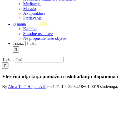
Meditacija
Masaža
Akupunktura
Predavanja
O nama
Kontakt
Suradne ustanove
Ne propustite naše objave
Traži...
Traži...
Eterična ulja koja pomažu u oslobađanju dopamina i
By
Alma Tatić Hajdarević
|
2021-11-19T22:34:18+01:00
19 studenoga