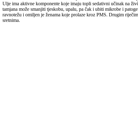
Ulje ima aktivne komponente koje imaju topli sedativni učinak na živč
tamjana može smanjiti tjeskobu, upalu, pa čak i ubiti mikrobe i pato
ravnotežu i omiljen je ženama koje prolaze kroz PMS. Drugim riječima
sretnima.