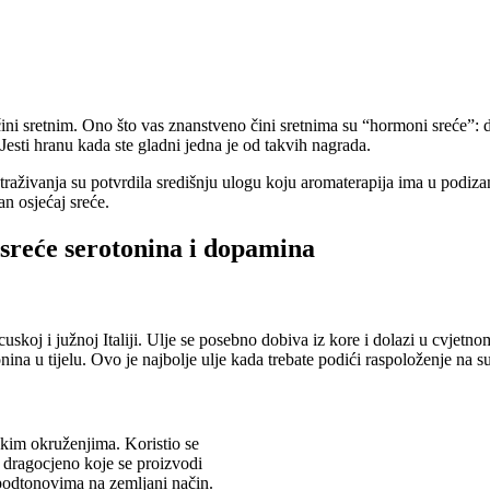
čini sretnim. Ono što vas znanstveno čini sretnima su “hormoni sreće”: d
esti hranu kada ste gladni jedna je od takvih nagrada.
traživanja su potvrdila središnju ulogu koju aromaterapija ima u podizan
n osjećaj sreće.
 sreće serotonina i dopamina
koj i južnoj Italiji. Ulje se posebno dobiva iz kore i dolazi u cvjetnom
ina u tijelu. Ovo je najbolje ulje kada trebate podići raspoloženje na su
skim okruženjima. Koristio se
e dragocjeno koje se proizvodi
 podtonovima na zemljani način.