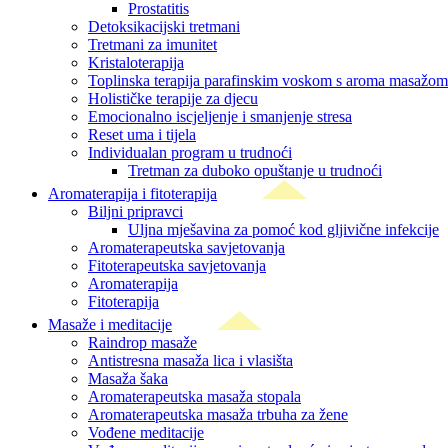
Prostatitis
Detoksikacijski tretmani
Tretmani za imunitet
Kristaloterapija
Toplinska terapija parafinskim voskom s aroma masažom
Holističke terapije za djecu
Emocionalno iscjeljenje i smanjenje stresa
Reset uma i tijela
Individualan program u trudnoći
Tretman za duboko opuštanje u trudnoći
Aromaterapija i fitoterapija
Biljni pripravci
Uljna mješavina za pomoć kod gljivične infekcije
Aromaterapeutska savjetovanja
Fitoterapeutska savjetovanja
Aromaterapija
Fitoterapija
Masaže i meditacije
Raindrop masaže
Antistresna masaža lica i vlasišta
Masaža šaka
Aromaterapeutska masaža stopala
Aromaterapeutska masaža trbuha za žene
Vođene meditacije