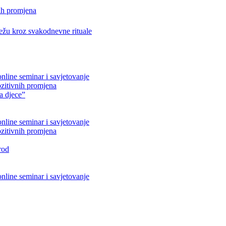
ih promjena
težu kroz svakodnevne rituale
nline seminar i savjetovanje
ozitivnih promjena
ta djece”
nline seminar i savjetovanje
ozitivnih promjena
rod
nline seminar i savjetovanje