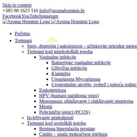
Skip to content
+385 98 1623 116
|
info@aromahominis.hr
Facebook
YouTube
Instagram
Početna
Tretmani
Stres, depresija i anksioznost – učinkovite prirodne metod
Tretmani kod ginekoloških tegoba
Vaginalne infekcije
Bakterijske vaginalne infekcije
Gljivična infekcija
Klamidija
Ureaplasma Mycoplasma
Urogenitalne atrofije, svrbež i suhoća rodnic
Endometrioza
HPV (humani papilloma virus)
Menopauza: ublažavanje i olakšavanje simptoma
Miomi
Policistični jajnici (PCOS)
Iscjeljivanje neplodnosti
Tretmani kod uroloških tegoba
Benigna hiperplazija prostate
Cistitis – upala mokračnog mjehura