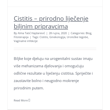
Ne propustite naše objave
Poklon bonovi naših usluga
Cistitis – prirodno liječenje
biljnim pripravcima
Zaštita osobnih podataka
By
Alma Tatić Hajdarević
|
28 rujna, 2020
|
Categories:
Blog
,
Kolačići
Fitoterapija
|
Tags:
Cistitis
,
Ginekologija
,
Urološke tegobe
,
Vaginalne infekcije
Biljke koje djeluju na urogenitalni sustav imaju
više mehanizama djelovanja i omogućuju
odlične rezultate u liječenju cistitisa. Spriječite i
zaustavite bolno i neugodno mokrenje
prirodnim putem.
Read More