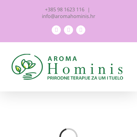
Skip
+385 98 1623 116
|
to
info@aromahominis.hr
content
Facebook
YouTube
Instagram
Loading...