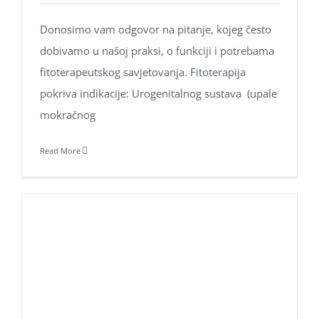
Donosimo vam odgovor na pitanje, kojeg često
dobivamo u našoj praksi, o funkciji i potrebama
fitoterapeutskog savjetovanja. Fitoterapija
pokriva indikacije: Urogenitalnog sustava (upale
mokračnog
Aroma Hominis j.d.o.o.
Prirodne terapije za um i tijelo
Read More
OIB: 31131798221
Adresa: Jarušćica 11, Zagreb 10000
tel:
+385 98 1623 116
email:
info@aromahominis.hr