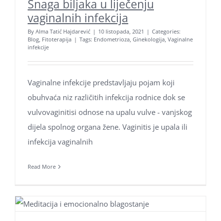
Snaga biljaka u liječenju
vaginalnih infekcija
By
Alma Tatić Hajdarević
|
10 listopada, 2021
|
Categories:
Blog
,
Fitoterapija
|
Tags:
Endometrioza
,
Ginekologija
,
Vaginalne
infekcije
Vaginalne infekcije predstavljaju pojam koji
obuhvaća niz različitih infekcija rodnice dok se
vulvovaginitisi odnose na upalu vulve - vanjskog
dijela spolnog organa žene. Vaginitis je upala ili
infekcija vaginalnih
Read More