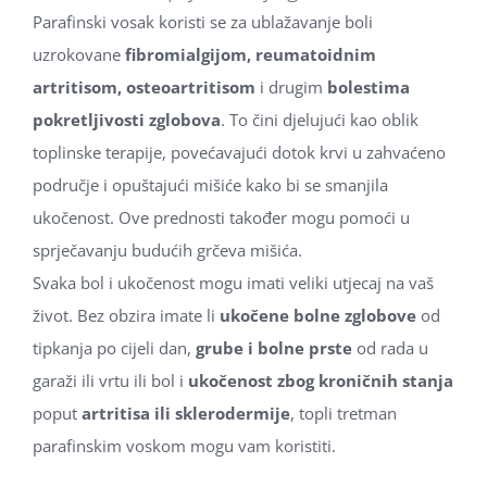
Parafinski vosak koristi se za ublažavanje boli
uzrokovane
fibromialgijom, reumatoidnim
artritisom, osteoartritisom
i drugim
bolestima
pokretljivosti zglobova
. To čini djelujući kao oblik
toplinske terapije, povećavajući dotok krvi u zahvaćeno
područje i opuštajući mišiće kako bi se smanjila
ukočenost. Ove prednosti također mogu pomoći u
sprječavanju budućih grčeva mišića.
Svaka bol i ukočenost mogu imati veliki utjecaj na vaš
život. Bez obzira imate li
ukočene bolne zglobove
od
tipkanja po cijeli dan,
grube i bolne prste
od rada u
garaži ili vrtu ili bol i
ukočenost zbog kroničnih stanja
poput
artritisa ili sklerodermije
, topli tretman
parafinskim voskom mogu vam koristiti.