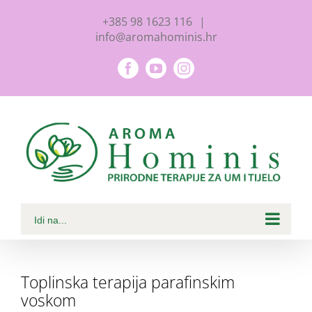
Skip
+385 98 1623 116
|
to
info@aromahominis.hr
content
Facebook
YouTube
Instagram
Idi na...
Toplinska terapija parafinskim
voskom