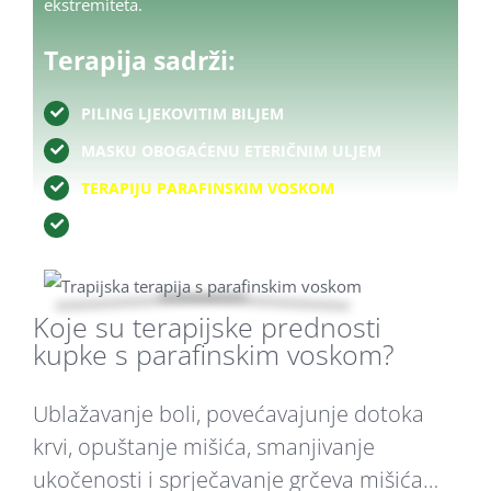
ekstremiteta.
Terapija sadrži:
PILING LJEKOVITIM BILJEM
MASKU OBOGAĆENU ETERIČNIM ULJEM
TERAPIJU PARAFINSKIM VOSKOM
AROMATERAPEUTSKU MASAŽU
Koje su terapijske prednosti
kupke s parafinskim voskom?
Ublažavanje boli, povećavajunje dotoka
krvi, opuštanje mišića, smanjivanje
ukočenosti i sprječavanje grčeva mišića…