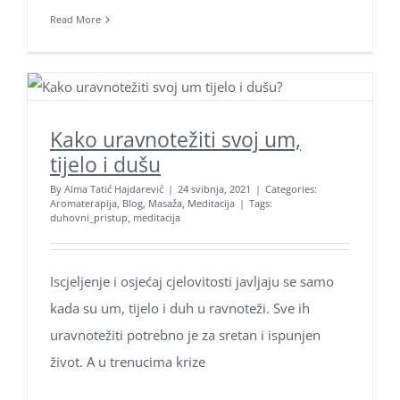
Read More
Kako uravnotežiti svoj um,
tijelo i dušu
By
Alma Tatić Hajdarević
|
24 svibnja, 2021
|
Categories:
Aromaterapija
,
Blog
,
Masaža
,
Meditacija
|
Tags:
duhovni_pristup
,
meditacija
Iscjeljenje i osjećaj cjelovitosti javljaju se samo
kada su um, tijelo i duh u ravnoteži. Sve ih
uravnotežiti potrebno je za sretan i ispunjen
život. A u trenucima krize