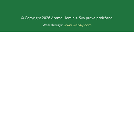
© Copyright
2026 Aroma Hominis. Sva prava pridržana.
Web design:
www.web4y.com