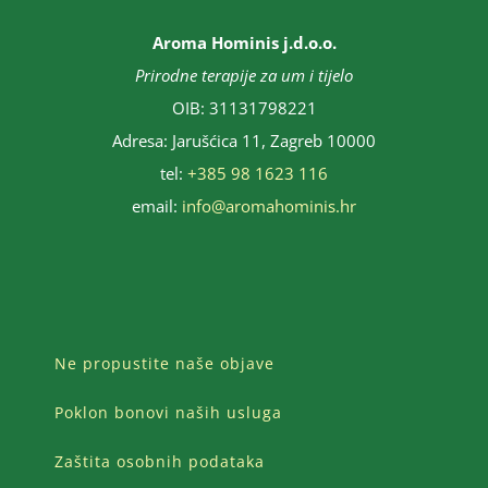
Aroma Hominis j.d.o.o.
Prirodne terapije za um i tijelo
OIB: 31131798221
Adresa: Jarušćica 11, Zagreb 10000
tel:
+385 98 1623 116
email:
info@aromahominis.hr
Ne propustite naše objave
Poklon bonovi naših usluga
Zaštita osobnih podataka