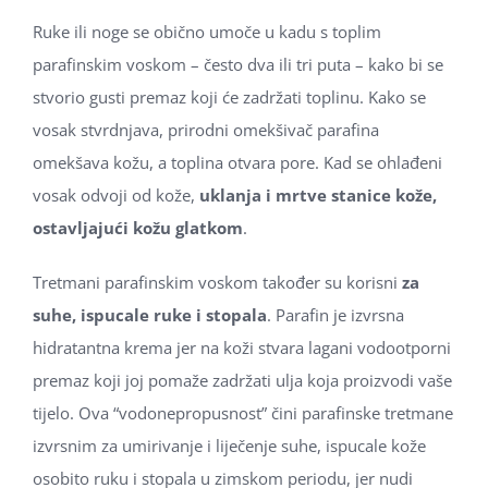
Ruke ili noge se obično umoče u kadu s toplim
parafinskim voskom – često dva ili tri puta – kako bi se
stvorio gusti premaz koji će zadržati toplinu. Kako se
vosak stvrdnjava, prirodni omekšivač parafina
omekšava kožu, a toplina otvara pore. Kad se ohlađeni
vosak odvoji od kože,
uklanja i mrtve stanice kože,
ostavljajući kožu glatkom
.
Tretmani parafinskim voskom također su korisni
za
suhe, ispucale ruke i stopala
. Parafin je izvrsna
hidratantna krema jer na koži stvara lagani vodootporni
premaz koji joj pomaže zadržati ulja koja proizvodi vaše
tijelo. Ova “vodonepropusnost” čini parafinske tretmane
izvrsnim za umirivanje i liječenje suhe, ispucale kože
osobito ruku i stopala u zimskom periodu, jer nudi