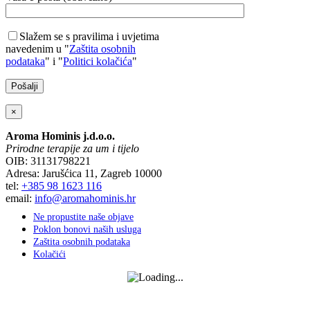
Slažem se s pravilima i uvjetima
navedenim u "
Zaštita osobnih
podataka
" i "
Politici kolačića
"
×
Aroma Hominis j.d.o.o.
Prirodne terapije za um i tijelo
OIB: 31131798221
Adresa: Jarušćica 11, Zagreb 10000
tel:
+385 98 1623 116
email:
info@aromahominis.hr
Ne propustite naše objave
Poklon bonovi naših usluga
Zaštita osobnih podataka
Kolačići