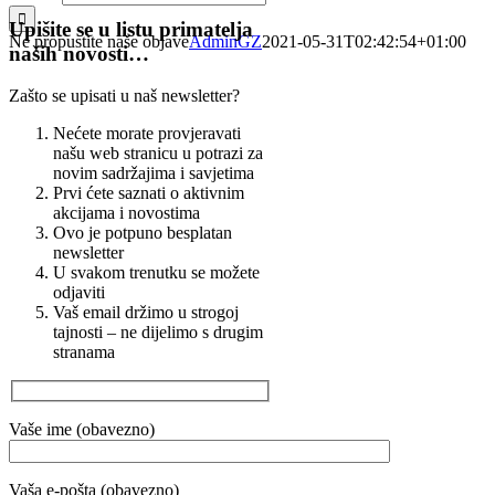
Upišite se u listu primatelja
Ne propustite naše objave
AdminGZ
2021-05-31T02:42:54+01:00
naših novosti…
Zašto se upisati u naš newsletter?
Nećete morate provjeravati
našu web stranicu u potrazi za
novim sadržajima i savjetima
Prvi ćete saznati o aktivnim
akcijama i novostima
Ovo je potpuno besplatan
newsletter
U svakom trenutku se možete
odjaviti
Vaš email držimo u strogoj
tajnosti – ne dijelimo s drugim
stranama
Vaše ime (obavezno)
Vaša e-pošta (obavezno)