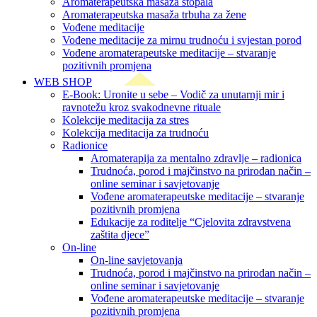
Aromaterapeutska masaža stopala
Aromaterapeutska masaža trbuha za žene
Vođene meditacije
Vođene meditacije za mirnu trudnoću i svjestan porod
Vođene aromaterapeutske meditacije – stvaranje
pozitivnih promjena
WEB SHOP
E-Book: Uronite u sebe – Vodič za unutarnji mir i
ravnotežu kroz svakodnevne rituale
Kolekcije meditacija za stres
Kolekcija meditacija za trudnoću
Radionice
Aromaterapija za mentalno zdravlje – radionica
Trudnoća, porod i majčinstvo na prirodan način –
online seminar i savjetovanje
Vođene aromaterapeutske meditacije – stvaranje
pozitivnih promjena
Edukacije za roditelje “Cjelovita zdravstvena
zaštita djece”
On-line
On-line savjetovanja
Trudnoća, porod i majčinstvo na prirodan način –
online seminar i savjetovanje
Vođene aromaterapeutske meditacije – stvaranje
pozitivnih promjena