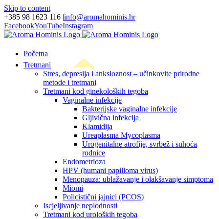
Skip to content
+385 98 1623 116
|
info@aromahominis.hr
Facebook
YouTube
Instagram
Početna
Tretmani
Stres, depresija i anksioznost – učinkovite prirodne
metode i tretmani
Tretmani kod ginekoloških tegoba
Vaginalne infekcije
Bakterijske vaginalne infekcije
Gljivična infekcija
Klamidija
Ureaplasma Mycoplasma
Urogenitalne atrofije, svrbež i suhoća
rodnice
Endometrioza
HPV (humani papilloma virus)
Menopauza: ublažavanje i olakšavanje simptoma
Miomi
Policistični jajnici (PCOS)
Iscjeljivanje neplodnosti
Tretmani kod uroloških tegoba