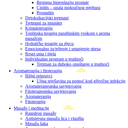
Benigna hiperplazija prostate
Cistitis – upala mokračnog mjehura
Prostatitis
Detoksikacijski tretmani
Tretmani za imunitet
Kristaloterapija
Toplinska terapija parafinskim voskom s aroma
masažom
Holističke terapije za djecu
Emocionalno iscjeljenje i smanjenje stresa
Reset uma i tijela
Individualan program u trudnoći
Tretman za duboko opuštanje u trudnoći
Aromaterapija i fitoterapija
Biljni pripravci
Uljna mješavina za pomoć kod gljivične infekcije
Aromaterapeutska savjetovanja
Fitoterapeutska savjetovanja
Aromaterapija
Fitoterapija
Masaže i meditacije
Raindrop masaže
Antistresna masaža lica i vlasišta
Masaža šaka