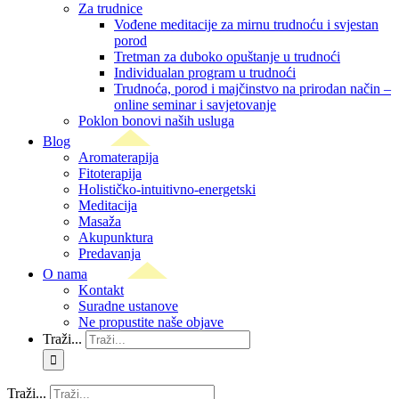
Za trudnice
Vođene meditacije za mirnu trudnoću i svjestan
porod
Tretman za duboko opuštanje u trudnoći
Individualan program u trudnoći
Trudnoća, porod i majčinstvo na prirodan način –
online seminar i savjetovanje
Poklon bonovi naših usluga
Blog
Aromaterapija
Fitoterapija
Holističko-intuitivno-energetski
Meditacija
Masaža
Akupunktura
Predavanja
O nama
Kontakt
Suradne ustanove
Ne propustite naše objave
Traži...
Traži...