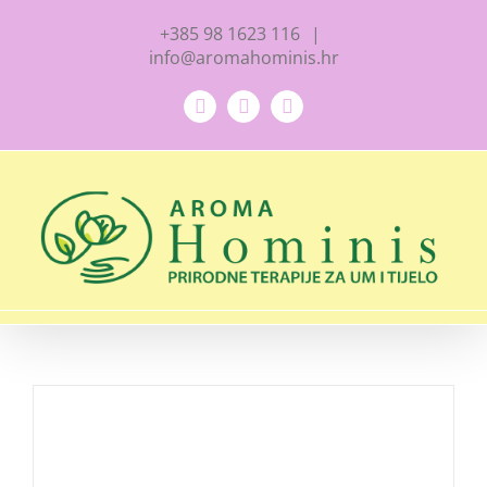
Skip
+385 98 1623 116
|
to
info@aromahominis.hr
content
Facebook
YouTube
Instagram