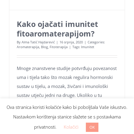
Kako ojačati imunitet
fitoaromaterapijom?
By
Alma Tatić Hajdarević
|
16 srpnja, 2020
|
Categories:
Aromaterapija
,
Blog
,
Fitoterapija
|
Tags:
Imunitet
Mnoge znanstvene studije potvrđuju povezanost
uma i tijela tako što mozak regulira hormonski
sustav u tijelu, a mozak, živčani i imunološki
sustav utječu jedni na druge. Ukoliko u tu
jednadžbu dodamo i epigenetiku koja
Ova stranica koristi kolačiće kako bi poboljšala Vaše iskustvo.
Nastavkom korištenja stanice slažete se s postavkama
© Copyright
2026 Aroma Hominis. Sva prava pridržana.
Pročitaj više
Web design:
www.web4y.com
privatnosti.
Kolačići
OK