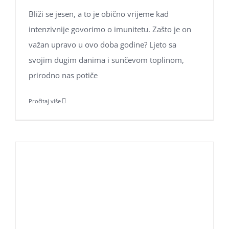
Adresa: Jarušćica 11, Zagreb 10000
Bliži se jesen, a to je obično vrijeme kad
tel:
+385 98 1623 116
intenzivnije govorimo o imunitetu. Zašto je on
email:
info@aromahominis.hr
važan upravo u ovo doba godine? Ljeto sa
svojim dugim danima i sunčevom toplinom,
prirodno nas potiče
Pročitaj više
Ne propustite naše objave
Poklon bonovi naših usluga
Zaštita osobnih podataka
Kolačići