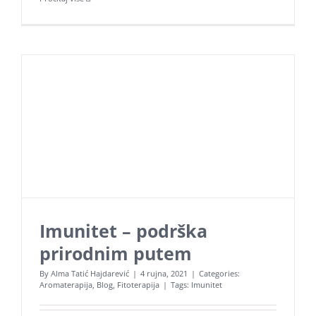
Imunitet – podrška
prirodnim putem
Aroma Hominis j.d.o.o.
By
Alma Tatić Hajdarević
|
4 rujna, 2021
|
Categories:
Prirodne terapije za um i tijelo
Aromaterapija
,
Blog
,
Fitoterapija
|
Tags:
Imunitet
OIB: 31131798221