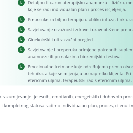
Detaljnu fitoaromaterapijsku anamnezu – fizičko, m
koje se radi individualan plan i proces iscjeljenja.
Preporuke za biljnu terapiju u obliku infuza, tinktura
Savjetovanje o važnosti zdrave i uravnotežene preh
Ginekološki i ultrazvučni pregled
Savjetovanje i preporuka primjene potrebnih suplem
anamneze ili po nalazima biokemijskih testova.
Emocionalne tretmane koje određujemo prema otvoren
tehnika, a koje se mijenjaju po napretku klijenta. Pr
eteričnim uljima, terapeutski rad s eteričnim uljima, 
o razumijevanje tjelesnih, emotivnih, energetskih i duhovnih proce
i kompletnog statusa radimo individualan plan, proces, cijenu i 