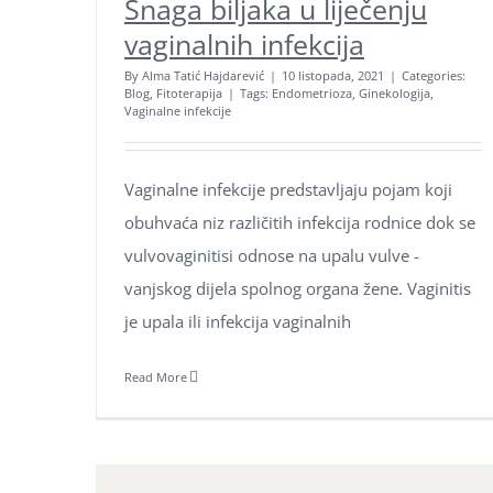
Snaga biljaka u liječenju
vaginalnih infekcija
By
Alma Tatić Hajdarević
|
10 listopada, 2021
|
Categories:
Blog
,
Fitoterapija
|
Tags:
Endometrioza
,
Ginekologija
,
Vaginalne infekcije
Vaginalne infekcije predstavljaju pojam koji
Aroma Hominis j.d.o.o.
obuhvaća niz različitih infekcija rodnice dok se
Prirodne terapije za um i tijelo
vulvovaginitisi odnose na upalu vulve -
OIB: 31131798221
vanjskog dijela spolnog organa žene. Vaginitis
Adresa: Jarušćica 11, Zagreb 10000
je upala ili infekcija vaginalnih
tel:
+385 98 1623 116
email:
info@aromahominis.hr
Read More