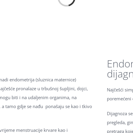
Loading...
Endom
dijag
madi endometrija (sluznica maternice)
češće pronalaze u trbušnoj šupljini, dojci,
Najčešći sim
ogu biti i na udaljenim organima, na
poremećeni c
, a tamo gdje se nađu ponašaju se kao i tkivo
Dijagnoza se
pregleda, gi
rijeme menstruacije krvare kao i
pretraga koje