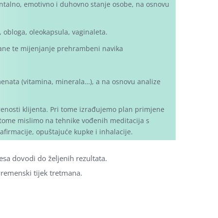
entalno, emotivno i duhovno stanje osobe, na osnovu
, obloga, oleokapsula, vaginaleta.
rane te mijenjanje prehrambeni navika
enata (vitamina, minerala…), a na osnovu analize
osti klijenta. Pri tome izrađujemo plan primjene
i tome mislimo na tehnike vođenih meditacija s
afirmacije, opuštajuće kupke i inhalacije.
sa dovodi do željenih rezultata.
vremenski tijek tretmana.