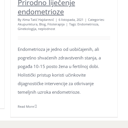
Prirodno liječenje
endometrioze
By
Alma Tatić Hajdarević
|
6 listopada, 2021
|
Categories:
Akupunktura
,
Blog
,
Fitoterapija
|
Tags:
Endometrioza
,
Ginekologija
,
neplodnost
Endometrioza je jedno od uobičajenih, ali
pogrešno shvaćenih zdravstvenih stanja, a
Ne propustite naše objave
pogađa 10-15 posto žena u fertilnoj dobi.
Poklon bonovi naših usluga
Holistički pristup koristi učinkovite
dijagnostičke intervencije za otkrivanje
Zaštita osobnih podataka
temeljnih uzroka endometrioze.
Kolačići
Read More