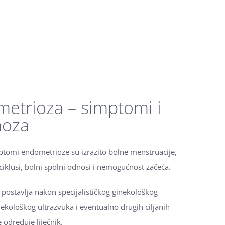
etrioza – simptomi i
noza
ptomi endometrioze su izrazito bolne menstruacije,
iklusi, bolni spolni odnosi i nemogućnost začeća.
 postavlja nakon specijalističkog ginekološkog
nekološkog ultrazvuka i eventualno drugih ciljanih
 određuje liječnik.