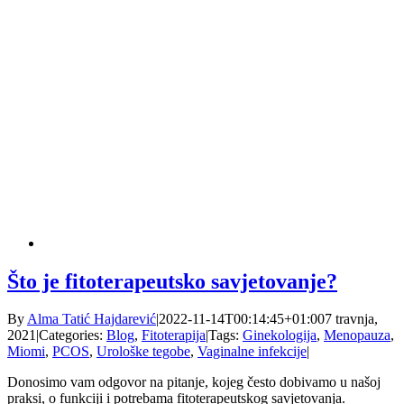
Što je fitoterapeutsko savjetovanje?
By
Alma Tatić Hajdarević
|
2022-11-14T00:14:45+01:00
7 travnja,
2021
|
Categories:
Blog
,
Fitoterapija
|
Tags:
Ginekologija
,
Menopauza
,
Miomi
,
PCOS
,
Urološke tegobe
,
Vaginalne infekcije
|
Donosimo vam odgovor na pitanje, kojeg često dobivamo u našoj
praksi, o funkciji i potrebama fitoterapeutskog savjetovanja.