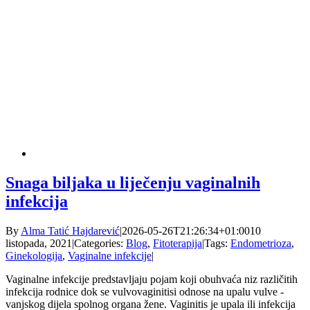
Snaga biljaka u liječenju vaginalnih
infekcija
By
Alma Tatić Hajdarević
|
2026-05-26T21:26:34+01:00
10
listopada, 2021
|
Categories:
Blog
,
Fitoterapija
|
Tags:
Endometrioza
,
Ginekologija
,
Vaginalne infekcije
|
Vaginalne infekcije predstavljaju pojam koji obuhvaća niz različitih
infekcija rodnice dok se vulvovaginitisi odnose na upalu vulve -
vanjskog dijela spolnog organa žene. Vaginitis je upala ili infekcija