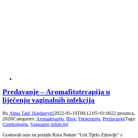
Predavanje – Aromafitoterapija u
liječenju vaginalnih infekcija
By
Alma Tatić Hajdarević
|
2022-05-19T00:12:05+01:00
22 prosinca,
2020
|
Categories:
Aromaterapija
,
Blog
,
Fitoterapija
,
Predavanja
|
Tags:
Ginekologija
,
Vaginalne infekcije
|
Gostovali smo na portalu Rora Nature “Um Tijelo Zdravlje” s