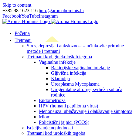
Skip to content
+385 98 1623 116
|
info@aromahominis.hr
Facebook
YouTube
Instagram
Početna
Tretmani
Stres, depresija i anksioznost – učinkovite prirodne
metode i tretmani
Tretmani kod ginekoloških tegoba
Vaginalne infekcije
Bakterijske vaginalne infekcije
Gljivična infekcija
Klamidija
Ureaplasma Mycoplasma
Urogenitalne atrofije, svrbež i suhoća
rodnice
Endometrioza
HPV (humani papilloma virus)
Menopauza: ublažavanje i olakšavanje simptoma
Miomi
Policistični jajnici (PCOS)
Iscjeljivanje neplodnosti
Tretmani kod uroloških tegoba