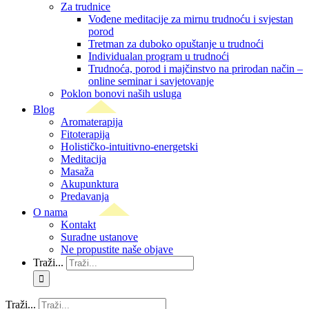
Za trudnice
Vođene meditacije za mirnu trudnoću i svjestan
porod
Tretman za duboko opuštanje u trudnoći
Individualan program u trudnoći
Trudnoća, porod i majčinstvo na prirodan način –
online seminar i savjetovanje
Poklon bonovi naših usluga
Blog
Aromaterapija
Fitoterapija
Holističko-intuitivno-energetski
Meditacija
Masaža
Akupunktura
Predavanja
O nama
Kontakt
Suradne ustanove
Ne propustite naše objave
Traži...
Traži...