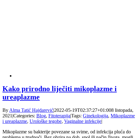
Kako prirodno liječiti mikoplazme i
ureaplazme
By
Alma Tatić Hajdarević
|
2022-05-19T02:37:27+01:00
8 listopada,
2021
|
Categories:
Blog
,
Fitoterapija
|
Tags:
Ginekologija
,
Mikoplazme
i ureaplazme
,
Urološke tegobe
,
Vaginalne infekcije
|
Mikoplazme su bakterije povezane sa svime, od infekcija pluća do
problema u trudnoći. Bez obzira na dob, spol ili način života, mogli