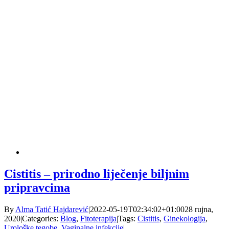
Cistitis – prirodno liječenje biljnim
pripravcima
By
Alma Tatić Hajdarević
|
2022-05-19T02:34:02+01:00
28 rujna,
2020
|
Categories:
Blog
,
Fitoterapija
|
Tags:
Cistitis
,
Ginekologija
,
Urološke tegobe
,
Vaginalne infekcije
|