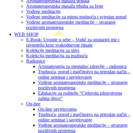
Aromaterapeutska masaža stopala
Aromaterapeutska masaža trbuha za žene
Vođene meditacije
Vođene meditacije za mirnu trudnoću i svjestan porod
Vođene aromaterapeutske meditacije – stvaranje
pozitivnih promjena
WEB SHOP
E-Book: Uronite u sebe – Vodič za unutarnji mir i
ravnotežu kroz svakodnevne rituale
Kolekcije meditacija za stres
Kolekcija meditacija za trudnoću
Radionice
Aromaterapija za mentalno zdravlje – radionica
Trudnoća, porod i majčinstvo na prirodan način –
online seminar i savjetovanje
Vođene aromaterapeutske meditacije – stvaranje
pozitivnih promjena
Edukacije za roditelje “Cjelovita zdravstvena
zaštita djece”
On-line
On-line savjetovanja
Trudnoća, porod i majčinstvo na prirodan način –
online seminar i savjetovanje
Vođene aromaterapeutske meditacije – stvaranje
pozitivnih promjena