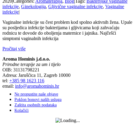
2020
|
Categories:
Aromaterapija
,
Blog
|
Tags:
Bakterijske vaginalne
infekcije
,
Ginekologija
,
Gljivične vaginalne infekcije
,
Vaginalne
infekcije
|
Vaginalne infekcije su čest problem kod spolno aktivnih žena. Upale
su posljedica infekcije bakterijama i gljivicama koji zahvaćaju
rodnicu te dovode do oboljenja maternice i jajnika. Najčešći
simptomi vaginalnih infekcija
Pročitaj više
Aroma Hominis j.d.o.o.
Prirodne terapije za um i tijelo
OIB: 31131798221
Adresa: Jarušćica 11, Zagreb 10000
tel:
+385 98 1623 116
email:
info@aromahominis.hr
Ne propustite naše objave
Poklon bonovi naših usluga
Zaštita osobnih podataka
Kolačići