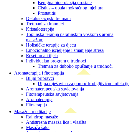
Benigna hiperplazija prostate
Cistitis – upala mokračnog mjehura
Prostatitis
Detoksikacijski tretmani
Tretmani za imunitet
Kristaloterapija
Toplinska terapija parafinskim voskom s aroma
masažom
Holističke terapije za djecu
Emocionalno iscjeljenje i smanjenje stresa
Reset uma i tijela
Individualan program u trudnoći
Tretman za duboko opuštanje u trudnoći
Aromaterapija i fitoterapija
Biljni pripravci
Uljna mješavina za pomoć kod gljivične infekcije
Aromaterapeutska savjetovanja
Fitoterapeutska savjetovanja
Aromaterapija
Fitoterapija
Masaže i meditacije
Raindrop masaže
Antistresna masaža lica i vlasišta
Masaža šaka