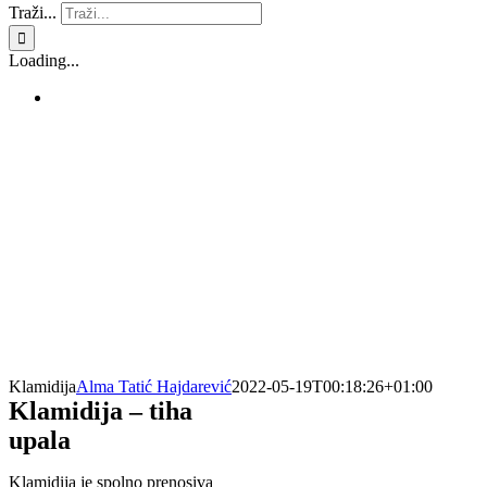
Traži...
Loading...
Klamidija
Alma Tatić Hajdarević
2022-05-19T00:18:26+01:00
Klamidija – tiha
upala
Klamidija je spolno prenosiva