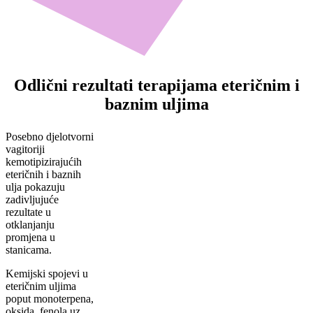
Odlični rezultati terapijama eteričnim i
baznim uljima
Posebno djelotvorni
vagitoriji
kemotipizirajućih
eteričnih i baznih
ulja pokazuju
zadivljujuće
rezultate u
otklanjanju
promjena u
stanicama.
Kemijski spojevi u
eteričnim uljima
poput monoterpena,
oksida, fenola uz