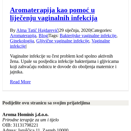
Aromaterapija kao pomoć u
liječenju vaginalnih infekcija
By
Alma Tatić Hajdarević
|
29 siječnja, 2020
|
Categories:
Aromaterapija
,
Blog
|
Tags:
Bakterijske vaginalne infekcije
,
Ginekologija
,
Gljivične vaginalne infekcije
,
Vaginalne
infekcije
|
Vaginalne infekcije su čest problem kod spolno aktivnih
žena. Upale su posljedica infekcije bakterijama i gljivicama
koji zahvaćaju rodnicu te dovode do oboljenja maternice i
jajnika.
Read More
Podijelite ovu stranicu sa svojim prijateljima
Aroma Hominis j.d.o.o.
Prirodne terapije za um i tijelo
OIB: 31131798221
Adresa: Jarušćica 11, Zagreb 10000