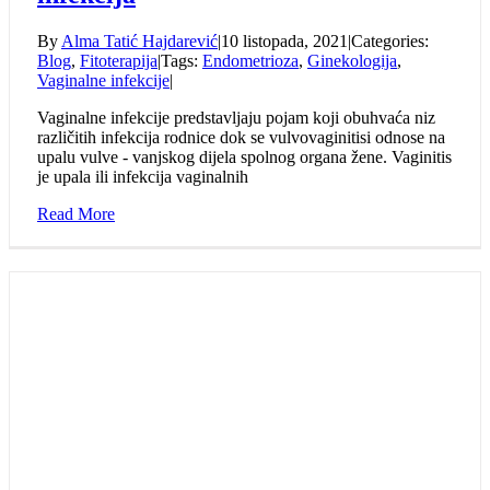
By
Alma Tatić Hajdarević
|
10 listopada, 2021
|
Categories:
Blog
,
Fitoterapija
|
Tags:
Endometrioza
,
Ginekologija
,
Vaginalne infekcije
|
Vaginalne infekcije predstavljaju pojam koji obuhvaća niz
različitih infekcija rodnice dok se vulvovaginitisi odnose na
upalu vulve - vanjskog dijela spolnog organa žene. Vaginitis
je upala ili infekcija vaginalnih
Read More