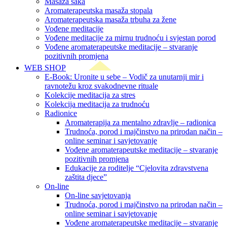
Masaža šaka
Aromaterapeutska masaža stopala
Aromaterapeutska masaža trbuha za žene
Vođene meditacije
Vođene meditacije za mirnu trudnoću i svjestan porod
Vođene aromaterapeutske meditacije – stvaranje
pozitivnih promjena
WEB SHOP
E-Book: Uronite u sebe – Vodič za unutarnji mir i
ravnotežu kroz svakodnevne rituale
Kolekcije meditacija za stres
Kolekcija meditacija za trudnoću
Radionice
Aromaterapija za mentalno zdravlje – radionica
Trudnoća, porod i majčinstvo na prirodan način –
online seminar i savjetovanje
Vođene aromaterapeutske meditacije – stvaranje
pozitivnih promjena
Edukacije za roditelje “Cjelovita zdravstvena
zaštita djece”
On-line
On-line savjetovanja
Trudnoća, porod i majčinstvo na prirodan način –
online seminar i savjetovanje
Vođene aromaterapeutske meditacije – stvaranje