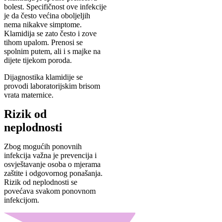
bolest. Specifičnost ove infekcije
je da često većina oboljeljih
nema nikakve simptome.
Klamidija se zato često i zove
tihom upalom. Prenosi se
spolnim putem, ali i s majke na
dijete tijekom poroda.
Dijagnostika klamidije se
provodi laboratorijskim brisom
vrata maternice.
Rizik od
neplodnosti
Zbog mogućih ponovnih
infekcija važna je prevencija i
osvještavanje osoba o mjerama
zaštite i odgovornog ponašanja.
Rizik od neplodnosti se
povećava svakom ponovnom
infekcijom.