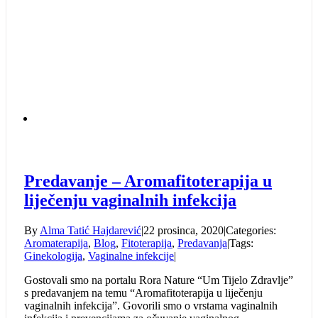
Predavanje – Aromafitoterapija u
liječenju vaginalnih infekcija
By
Alma Tatić Hajdarević
|
22 prosinca, 2020
|
Categories:
Aromaterapija
,
Blog
,
Fitoterapija
,
Predavanja
|
Tags:
Ginekologija
,
Vaginalne infekcije
|
Gostovali smo na portalu Rora Nature “Um Tijelo Zdravlje”
s predavanjem na temu “Aromafitoterapija u liječenju
vaginalnih infekcija”. Govorili smo o vrstama vaginalnih