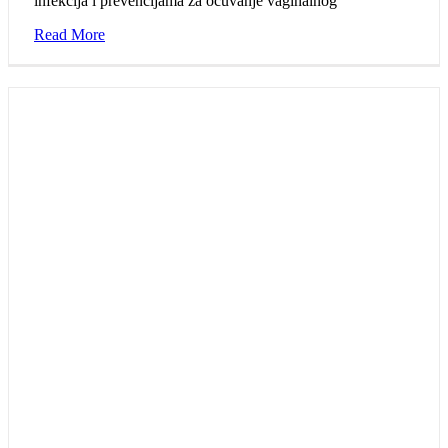
infekcija i prevencijama za očuvanje vaginalnog
Read More