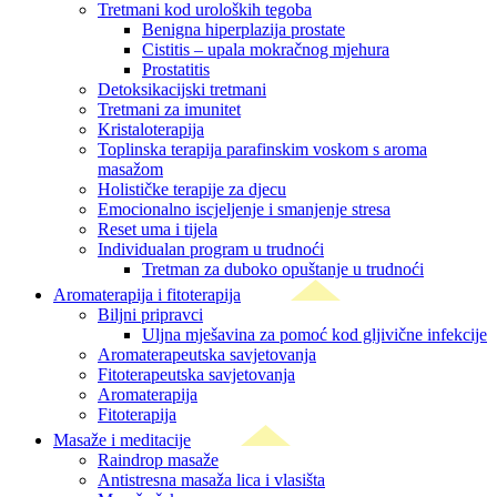
Tretmani kod uroloških tegoba
Benigna hiperplazija prostate
Cistitis – upala mokračnog mjehura
Prostatitis
Detoksikacijski tretmani
Tretmani za imunitet
Kristaloterapija
Toplinska terapija parafinskim voskom s aroma
masažom
Holističke terapije za djecu
Emocionalno iscjeljenje i smanjenje stresa
Reset uma i tijela
Individualan program u trudnoći
Tretman za duboko opuštanje u trudnoći
Aromaterapija i fitoterapija
Biljni pripravci
Uljna mješavina za pomoć kod gljivične infekcije
Aromaterapeutska savjetovanja
Fitoterapeutska savjetovanja
Aromaterapija
Fitoterapija
Masaže i meditacije
Raindrop masaže
Antistresna masaža lica i vlasišta