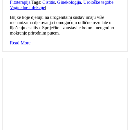
Fitoterapija
|
Tags:
Cistitis
,
Ginekologija
,
Urološke tegobe
,
Vaginalne infekcije
|
Biljke koje djeluju na urogenitalni sustav imaju više
mehanizama djelovanja i omogućuju odlične rezultate u
liječenju cistitisa. Spriječite i zaustavite bolno i neugodno
mokrenje prirodnim putem.
Read More