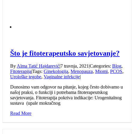
Što je fitoterapeutsko savjetovanje?
By
Alma Tatić Hajdarević
|
7 travnja, 2021
|
Categories:
Blog
,
Fitoterapija
|
Tags:
Ginekologija
,
Menopauza
,
Miomi
,
PCOS
,
Urološke tegobe
,
Vaginalne infekcije
|
Donosimo vam odgovor na pitanje, kojeg često dobivamo u
našoj praksi, o funkciji i potrebama fitoterapeutskog
savjetovanja. Fitoterapija pokriva indikacije: Urogenitalnog
sustava (upale mokračnog
Read More