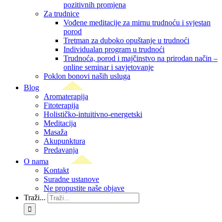
pozitivnih promjena
Za trudnice
Vođene meditacije za mirnu trudnoću i svjestan
porod
Tretman za duboko opuštanje u trudnoći
Individualan program u trudnoći
Trudnoća, porod i majčinstvo na prirodan način –
online seminar i savjetovanje
Poklon bonovi naših usluga
Blog
Aromaterapija
Fitoterapija
Holističko-intuitivno-energetski
Meditacija
Masaža
Akupunktura
Predavanja
O nama
Kontakt
Suradne ustanove
Ne propustite naše objave
Traži...