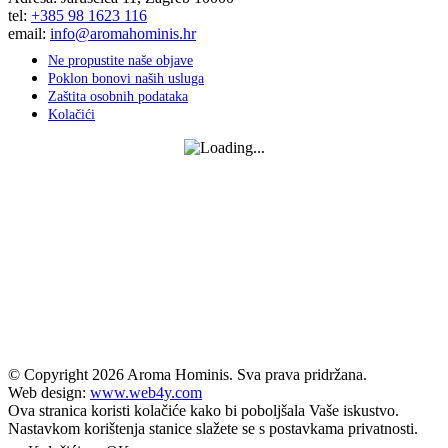
tel:
+385 98 1623 116
email:
info@aromahominis.hr
Ne propustite naše objave
Poklon bonovi naših usluga
Zaštita osobnih podataka
Kolačići
© Copyright
2026 Aroma Hominis. Sva prava pridržana.
Web design:
www.web4y.com
Ova stranica koristi kolačiće kako bi poboljšala Vaše iskustvo.
Nastavkom korištenja stanice slažete se s postavkama privatnosti.