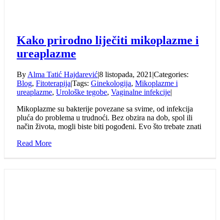
Kako prirodno liječiti mikoplazme i
ureaplazme
By
Alma Tatić Hajdarević
|
8 listopada, 2021
|
Categories:
Blog
,
Fitoterapija
|
Tags:
Ginekologija
,
Mikoplazme i
ureaplazme
,
Urološke tegobe
,
Vaginalne infekcije
|
Mikoplazme su bakterije povezane sa svime, od infekcija
pluća do problema u trudnoći. Bez obzira na dob, spol ili
način života, mogli biste biti pogođeni. Evo što trebate znati
Read More