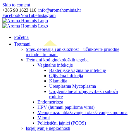
Skip to content
+385 98 1623 116
|
info@aromahominis.hr
Facebook
YouTube
Instagram
Početna
Tretmani
Stres, depresija i anksioznost – učinkovite prirodne
metode i tretmani
Tretmani kod ginekoloških tegoba
Vaginalne infekcije
Bakterijske vaginalne infekcije
Gljivična infekcija
Klamidija
Ureaplasma Mycoplasma
Urogenitalne atrofije, svrbež i suhoća
rodnice
Endometrioza
HPV (humani papilloma virus)
Menopauza: ublažavanje i olakšavanje simptoma
Miomi
Policistični jajnici (PCOS)
Iscjeljivanje neplodnosti