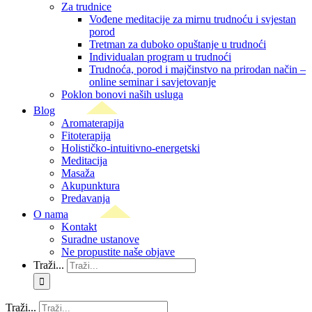
Za trudnice
Vođene meditacije za mirnu trudnoću i svjestan
porod
Tretman za duboko opuštanje u trudnoći
Individualan program u trudnoći
Trudnoća, porod i majčinstvo na prirodan način –
online seminar i savjetovanje
Poklon bonovi naših usluga
Blog
Aromaterapija
Fitoterapija
Holističko-intuitivno-energetski
Meditacija
Masaža
Akupunktura
Predavanja
O nama
Kontakt
Suradne ustanove
Ne propustite naše objave
Traži...
Traži...