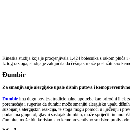
Kineska studija koja je procjenjivala 1.424 bolesnika s rakom pluća i 4.
Iz tog razloga, studija je zaključila da češnjak može poslužiti kao ke
Đumbir
Za smanjivanje alergijske upale dišnih putova i kemopreventivno
Đumbir
ima dugu povijest tradicionalne upotrebe kao prirodni lijek za
poremećaja i sugerira da đumbir može smanjiti alergijsku upalu dišn
suzbijanja alergijskih reakcija, te stoga mogu pomoći u liječenju i pr
podacima gingerol, glavni sastojak đumbira, može spriječiti imunološk
đumbira, može biti koristan kao kemopreventivno sredstvo protiv odre