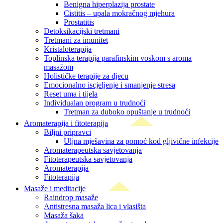
Benigna hiperplazija prostate
Cistitis – upala mokračnog mjehura
Prostatitis
Detoksikacijski tretmani
Tretmani za imunitet
Kristaloterapija
Toplinska terapija parafinskim voskom s aroma
masažom
Holističke terapije za djecu
Emocionalno iscjeljenje i smanjenje stresa
Reset uma i tijela
Individualan program u trudnoći
Tretman za duboko opuštanje u trudnoći
Aromaterapija i fitoterapija
Biljni pripravci
Uljna mješavina za pomoć kod gljivične infekcije
Aromaterapeutska savjetovanja
Fitoterapeutska savjetovanja
Aromaterapija
Fitoterapija
Masaže i meditacije
Raindrop masaže
Antistresna masaža lica i vlasišta
Masaža šaka