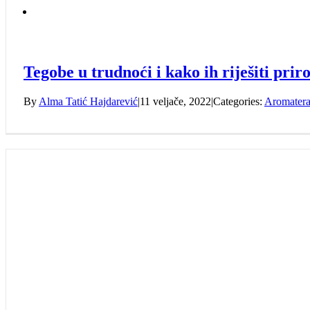
Tegobe u trudnoći i kako ih riješiti pr
By
Alma Tatić Hajdarević
|
11 veljače, 2022
|
Categories:
Aromatera