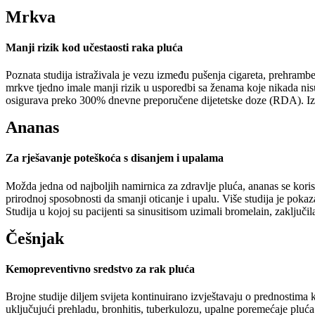
Mrkva
Manji rizik kod učestaosti raka pluća
Poznata studija istraživala je vezu između pušenja cigareta, prehrambe
mrkve tjedno imale manji rizik u usporedbi sa ženama koje nikada nisu
osigurava preko 300% dnevne preporučene dijetetske doze (RDA). Iz 
Ananas
Za rješavanje poteškoća s disanjem i upalama
Možda jedna od najboljih namirnica za zdravlje pluća, ananas se koris
prirodnoj sposobnosti da smanji oticanje i upalu. Više studija je pokazal
Studija u kojoj su pacijenti sa sinusitisom uzimali bromelain, zaključil
Češnjak
Kemopreventivno sredstvo za rak pluća
Brojne studije diljem svijeta kontinuirano izvještavaju o prednostima k
uključujući prehladu, bronhitis, tuberkulozu, upalne poremećaje pluća