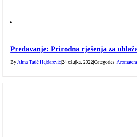
Predavanje: Prirodna rješenja za ubla
By
Alma Tatić Hajdarević
|
24 ožujka, 2022
|
Categories:
Aromatera