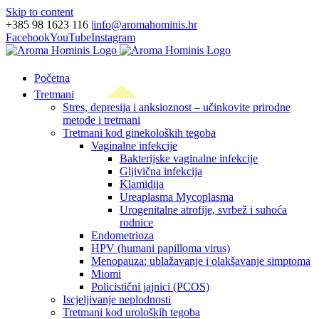
Skip to content
+385 98 1623 116
|
info@aromahominis.hr
Facebook
YouTube
Instagram
Početna
Tretmani
Stres, depresija i anksioznost – učinkovite prirodne
metode i tretmani
Tretmani kod ginekoloških tegoba
Vaginalne infekcije
Bakterijske vaginalne infekcije
Gljivična infekcija
Klamidija
Ureaplasma Mycoplasma
Urogenitalne atrofije, svrbež i suhoća
rodnice
Endometrioza
HPV (humani papilloma virus)
Menopauza: ublažavanje i olakšavanje simptoma
Miomi
Policistični jajnici (PCOS)
Iscjeljivanje neplodnosti
Tretmani kod uroloških tegoba