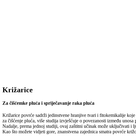
Križarice
Za čišćemke pluća i spriječavanje raka pluća
Križarice povrće sadrži jedinstvene hranjive tvari i fitokemikalije ko
za čišćenje pluća, više studija izvješćuje o povezanosti između unosa p
Nadalje, prema jednoj studiji, ovaj zaštitni učinak može uključivati i l
Kao što možete vidjeti gore, znanstvena zajednica smatra povrće križ