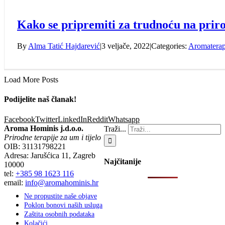
Kako se pripremiti za trudnoću na prir
By
Alma Tatić Hajdarević
|
3 veljače, 2022
|
Categories:
Aromaterap
Load More Posts
Podijelite naš članak!
Facebook
Twitter
LinkedIn
Reddit
Whatsapp
Aroma Hominis j.d.o.o.
Traži...
Prirodne terapije za um i tijelo
OIB: 31131798221
Adresa: Jarušćica 11, Zagreb
Najčitanije
10000
tel:
+385 98 1623 116
email:
info@aromahominis.hr
Ne propustite naše objave
Poklon bonovi naših usluga
Zaštita osobnih podataka
Kolačići