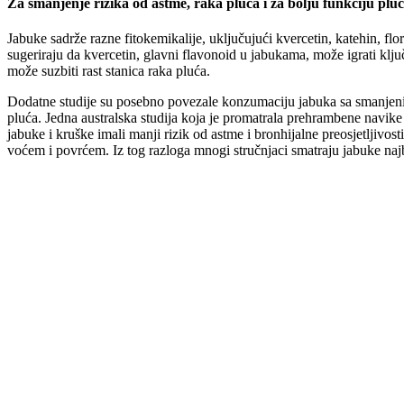
Za smanjenje rizika od astme, raka pluća i za bolju funkciju plu
Jabuke sadrže razne fitokemikalije, uključujući kvercetin, katehin, fl
sugeriraju da kvercetin, glavni flavonoid u jabukama, može igrati kl
može suzbiti rast stanica raka pluća.
Dodatne studije su posebno povezale konzumaciju jabuka sa smanjeni
pluća. Jedna australska studija koja je promatrala prehrambene navike
jabuke i kruške imali manji rizik od astme i bronhijalne preosjetljivos
voćem i povrćem. Iz tog razloga mnogi stručnjaci smatraju jabuke naj