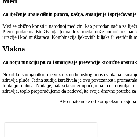
Med
Za liječenje upale dišnih putova, kašlja, smanjenje i sprječava
Med se obično koristi u narodnoj medicini kao prirodan način za lije
Prema podacima istraživanja, jedna doza meda može pomoći u smanjenj
iritacije i kod muškaraca. Kombinacija ljekovitih biljaka ili eteričnih
Vlakna
Za bolju funkciju pluća i smanjivaje prevencije kronične opstru
Nekoliko studija otkrilo je vezu između niskog unosa vlakana i smanje
zdravlja pluća. Jedna studija istraživala je ovu povezanost i promatr
funkcijom pluća. Nadalje, nalazi također upućuju na to da dovoljan u
zdravlje, toplo preporučujemo da zadovoljite svoje dnevne potrebe za
Ako imate neke od kompleksnih tegoba