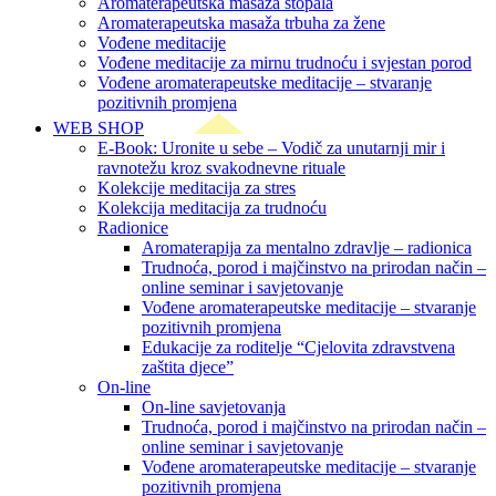
Aromaterapeutska masaža stopala
Aromaterapeutska masaža trbuha za žene
Vođene meditacije
Vođene meditacije za mirnu trudnoću i svjestan porod
Vođene aromaterapeutske meditacije – stvaranje
pozitivnih promjena
WEB SHOP
E-Book: Uronite u sebe – Vodič za unutarnji mir i
ravnotežu kroz svakodnevne rituale
Kolekcije meditacija za stres
Kolekcija meditacija za trudnoću
Radionice
Aromaterapija za mentalno zdravlje – radionica
Trudnoća, porod i majčinstvo na prirodan način –
online seminar i savjetovanje
Vođene aromaterapeutske meditacije – stvaranje
pozitivnih promjena
Edukacije za roditelje “Cjelovita zdravstvena
zaštita djece”
On-line
On-line savjetovanja
Trudnoća, porod i majčinstvo na prirodan način –
online seminar i savjetovanje
Vođene aromaterapeutske meditacije – stvaranje
pozitivnih promjena