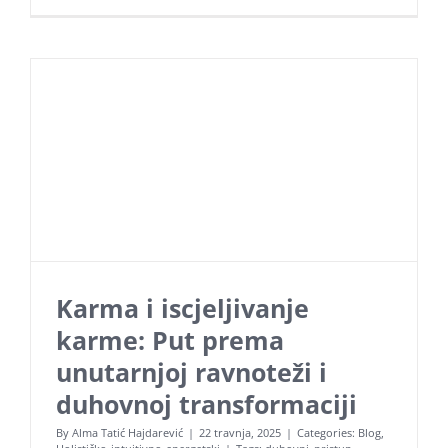
Karma i iscjeljivanje
karme: Put prema
unutarnjoj ravnoteži i
duhovnoj transformaciji
By
Alma Tatić Hajdarević
|
22 travnja, 2025
|
Categories:
Blog
,