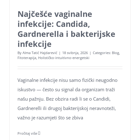
Najčešće vaginalne
infekcije: Candida,
Gardnerella i bakterijske
infekcije
By
Alma Tatić Hajdarević
|
18 svibnja, 2026
|
Categories:
Blog
,
Fitoterapija
,
Holističko-intuitivno-energetski
Vaginalne infekcije nisu samo fizički neugodno
iskustvo — često su signal da organizam traži
našu pažnju. Bez obzira radi li se o Candidi,
Gardnerelli ili drugoj bakterijskoj neravnoteži,
važno je razumjeti što se zbiva
Pročitaj više