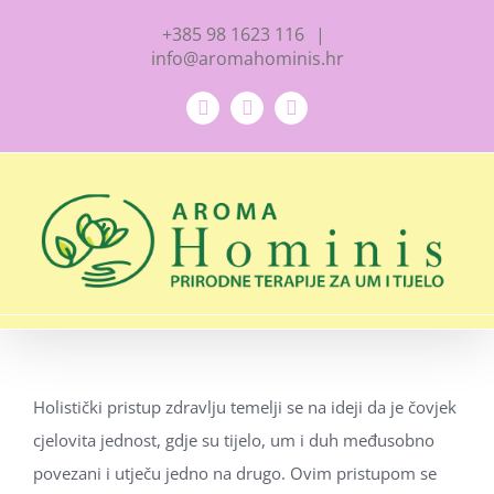
Skip
+385 98 1623 116
|
to
info@aromahominis.hr
content
Facebook
YouTube
Instagram
Holistički pristup zdravlju temelji se na ideji da je čovjek
cjelovita jednost, gdje su tijelo, um i duh međusobno
povezani i utječu jedno na drugo. Ovim pristupom se