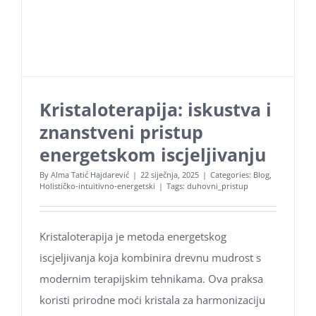
Zaštita osobnih podataka
Kolačići
Kristaloterapija: iskustva i
znanstveni pristup
energetskom iscjeljivanju
By
Alma Tatić Hajdarević
|
22 siječnja, 2025
|
Categories:
Blog
,
Holističko-intuitivno-energetski
|
Tags:
duhovni_pristup
Kristaloterapija je metoda energetskog
iscjeljivanja koja kombinira drevnu mudrost s
modernim terapijskim tehnikama. Ova praksa
koristi prirodne moći kristala za harmonizaciju