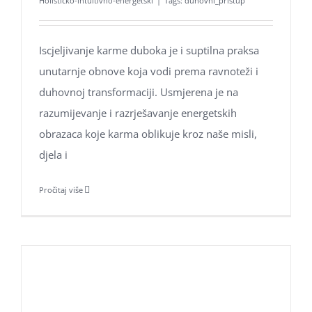
Holističko-intuitivno-energetski
|
Tags:
duhovni_pristup
Aroma Hominis j.d.o.o.
Iscjeljivanje karme duboka je i suptilna praksa
Prirodne terapije za um i tijelo
unutarnje obnove koja vodi prema ravnoteži i
OIB: 31131798221
duhovnoj transformaciji. Usmjerena je na
Adresa: Jarušćica 11, Zagreb 10000
razumijevanje i razrješavanje energetskih
tel:
+385 98 1623 116
obrazaca koje karma oblikuje kroz naše misli,
email:
info@aromahominis.hr
djela i
Pročitaj više
Ne propustite naše objave
Poklon bonovi naših usluga