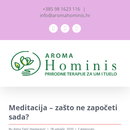
Skip
+385 98 1623 116
|
to
info@aromahominis.hr
content
Facebook
YouTube
Instagram
Meditacija – zašto ne započeti
sada?
By
Alma Tatić Hajdarević
|
28 veljače, 2020
|
Categories: