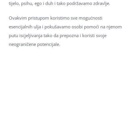
tijelo, psihu, ego i duh i tako podržavamo zdravlje.
Ovakvim pristupom koristimo sve mogućnosti
esencijalnih ulja i pokušavamo osobi pomoći na njenom
putu iscjeljivanja tako da prepozna i koristi svoje
neograničene potencijale.
„Put u sebe možete otvoriti pomoću ljubavi“
Rumi