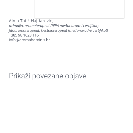
Alma Tatić Hajdarević,
primalja, aromaterapeut (IFPA međunarodni certifikat),
fitoaromaterapeut, kristaloterapeut (međunarodni certifikat)
+385 98 1623 116
info@aromahominis.hr
Prikaži povezane objave