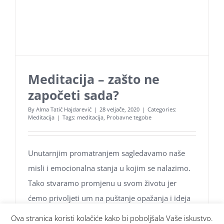
Meditacija – zašto ne
započeti sada?
By
Alma Tatić Hajdarević
|
28 veljače, 2020
|
Categories:
Meditacija
|
Tags:
meditacija
,
Probavne tegobe
Unutarnjim promatranjem sagledavamo naše
misli i emocionalna stanja u kojim se nalazimo.
Tako stvaramo promjenu u svom životu jer
ćemo privoljeti um na puštanje opažanja i ideja
koji ga koče, a to će vas
Ova stranica koristi kolačiće kako bi poboljšala Vaše iskustvo.