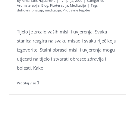
By
Alma Tatić Hajdarević
|
17 lipnja, 2020
|
Categories:
Aroma Hominis j.d.o.o.
Aromaterapija
,
Blog
,
Fitoterapija
,
Meditacija
|
Tags:
Prirodne terapije za um i tijelo
duhovni_pristup
,
meditacija
,
Probavne tegobe
OIB: 31131798221
Adresa: Jarušćica 11, Zagreb 10000
Tijelo je zrcalo vaših misli i uvjerenja. Svaka
tel:
+385 98 1623 116
stanica reagira na svaku misao i svaku riječ koju
email:
info@aromahominis.hr
izgovorite. Stalni obrasci misli i uvjerenja mogu
utjecati na tijelo i stvarati obrasce zdravlja i
bolesti. Kako
Pročitaj više
Ne propustite naše objave
Poklon bonovi naših usluga
Zaštita osobnih podataka
Kolačići