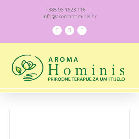
Skip
+385 98 1623 116
|
to
info@aromahominis.hr
content
Facebook
YouTube
Instagram