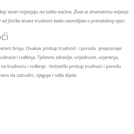
 koji stvari mijenjaju na toliko načina. Život se dramatično mijenja
še od fizičke strane trudnoće kada razmišljate o prenatalnoj njezi.
ći
ve većem broju. Ovakav pristup trudnoći i porodu prepoznaje
trudnoće i rođenja. Tjelesno zdravlje, vrijednosti, uvjerenja,
na trudnoću i rođenje. Holistički pristup trudnoći i porodu
eno da zatrudni, njeguje i rađa dijete.