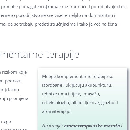
su primalje pomagale majkama kroz trudnoću i porod bivajući uz
meno porodiljstvo se sve više temeljilo na dominantnu i
ma da se trebaju predati stručnjacima i tako je većina žena
ementarne terapije
m rizikom koje
Mnoge komplementarne terapije su
lnu podršku
isprobane i uključuju akupunkturu,
prijelazno
tehnike uma i tijela, masažu,
avanju promjena
refleksologiju, biljne lijekove, glazbu i
aromaterapiju.
e nego
Na primjer
aromaterapeutska masaža
i