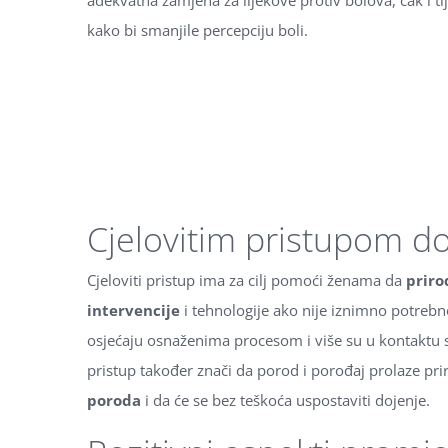
adekvatna zamjena za lijekove protiv bolova, čak i 
kako bi smanjile percepciju boli.
Cjelovitim pristupom d
Cjeloviti pristup ima za cilj pomoći ženama da
priro
intervencije
i tehnologije ako nije iznimno potrebn
osjećaju osnaženima procesom i više su u kontaktu 
pristup također znači da porod i porođaj prolaze pr
poroda
i da će se bez teškoća uspostaviti dojenje.