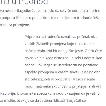
ena u trudnoći
eva neke prilagodbe žene u smislu da se više odmaraju i brinu
u potporu ili koje su pod jakim stresom tijekom trudnoće češće
oreni za promjene.
Priprema za trudnoću označava početak niza
velikih životnih promjena koje će na dobar
način preobraziti bit onoga što jeste. Otkrit ćete
stvari koje nikada niste znali o sebi i odrasti kao
osoba. Pokušajte se usredotočiti na pozitivne
aspekte promjena u vašem životu, a ne na ono
što ćete izgubiti ili propustiti. Možda nećete
moći imati neke aktivnosti s prijateljima ali vi i
 ikad prije. U svome terapeutskom radu ukazujem da je važno
 mislite: očekuje se da će žena “blistati” i osjećati se