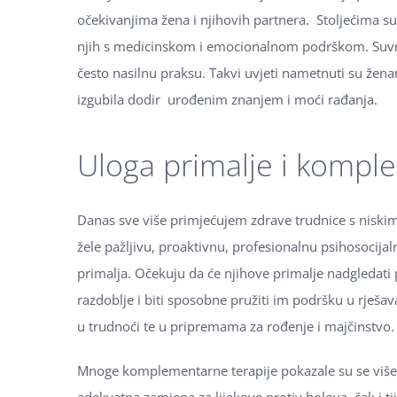
očekivanjima žena i njihovih partnera. Stoljećima 
njih s medicinskom i emocionalnom podrškom. Suvre
često nasilnu praksu. Takvi uvjeti nametnuti su žena
izgubila dodir urođenim znanjem i moći rađanja.
Uloga primalje i kompl
Danas sve više primjećujem zdrave trudnice s niski
žele pažljivu, proaktivnu, profesionalnu psihosocija
primalja. Očekuju da će njihove primalje nadgledati 
razdoblje i biti sposobne pružiti im podršku u rješ
u trudnoći te u pripremama za rođenje i majčinstvo.
Mnoge komplementarne terapije pokazale su se viš