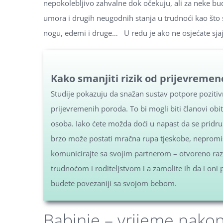
nepokolebljivo zahvalne dok očekuju, ali za neke b
umora i drugih neugodnih stanja u trudnoći kao što
nogu, edemi i druge… U redu je ako ne osjećate sjaj
Kako smanjiti rizik od prijevreme
Studije pokazuju da snažan sustav potpore pozitivn
prijevremenih poroda. To bi mogli biti članovi obite
osoba. Iako ćete možda doći u napast da se pridr
brzo može postati mračna rupa tjeskobe, nepromišl
komunicirajte sa svojim partnerom – otvoreno razg
trudnoćom i roditeljstvom i a zamolite ih da i oni 
budete povezaniji sa svojom bebom.
Babinje – vrijeme nakon