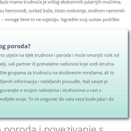
uduće mame trudnoća je vrtlog ekstremnih jutarnjih mučnina,
 su hemoroidi, svrbež kože, često mokrenje, sindrom nemirnih
 – mnoge žene to ne osjećaju. Izgradite svoj sustav podrške.
nog poroda?
o utječe na tijek trudnoće i poroda i može smanjiti rizik od
lji, vaš partner ili prenatalne radionice koje vodi stručna
užite grupama za trudnoću na društvenim mrežama, ali to
jenih informacija i neželjenih prosudbi. Naš savjet je
ovarajte o svojim radostima i strahovima u vezi s
podijele svoje. To će osigurati da vaša veza bude jaka i da
 poroda i povezivanje s