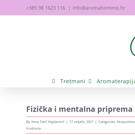
Skip
+385 98 1623 116
|
info@aromahominis.hr
to
content
Tretmani
Aromaterapija 
Fizička i mentalna priprema 
By
Alma Tatić Hajdarević
|
17 veljače, 2021
|
Categories:
Akupunktu
trudnoća