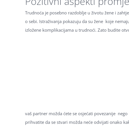
Pozitivni aspekti promj
Trudnoća je posebno razdoblje u životu žene i zahtj
o sebi. Istraživanja pokazuju da su žene koje nemaj
izložene komplikacijama u trudnoći. Zato budite otv
vaš partner možda ćete se osjećati povezanije nego
prihvatite da se stvari možda neće odvijati onako kako