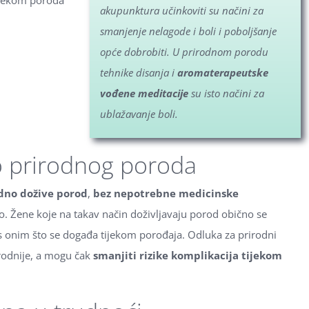
tijekom poroda
akupunktura učinkoviti su načini za
smanjenje nelagode i boli i poboljšanje
opće dobrobiti. U prirodnom porodu
tehnike disanja i
aromaterapeutske
vođene meditacije
su isto načini za
ublažavanje boli.
o prirodnog poroda
dno dožive porod
,
bez nepotrebne medicinske
o. Žene koje na takav način doživljavaju porod obično se
s onim što se događa tijekom porođaja. Odluka za prirodni
irodnije, a mogu čak
smanjiti rizike komplikacija tijekom