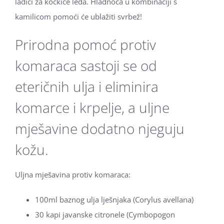
ladici za kockice leda. Hladnoća u kombinaciji s
kamilicom pomoći će ublažiti svrbež!
Prirodna pomoć protiv
komaraca sastoji se od
eteričnih ulja i eliminira
komarce i krpelje, a uljne
mješavine dodatno njeguju
kožu.
Uljna mješavina protiv komaraca:
100ml baznog ulja lješnjaka (Corylus avellana)
30 kapi javanske citronele (Cymbopogon