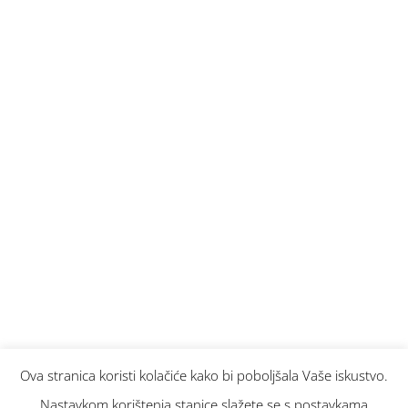
Traži...
Ova stranica koristi kolačiće kako bi poboljšala Vaše iskustvo.
Nastavkom korištenja stanice slažete se s postavkama