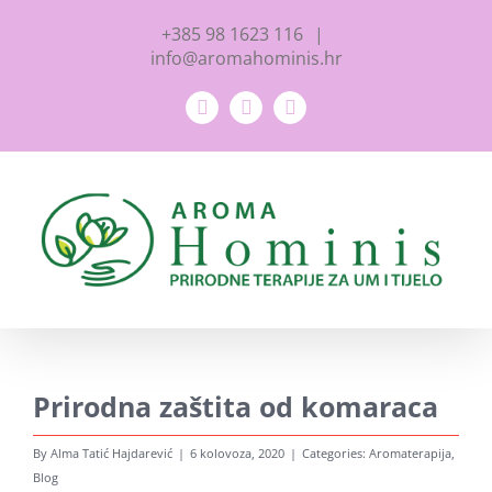
Skip
+385 98 1623 116
|
to
info@aromahominis.hr
content
Facebook
YouTube
Instagram
Prirodna zaštita od komaraca
By
Alma Tatić Hajdarević
|
6 kolovoza, 2020
|
Categories:
Aromaterapija
,
Blog