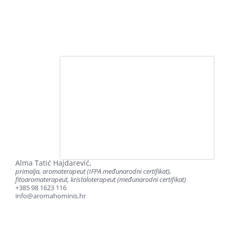
Alma Tatić Hajdarević,
primalja, aromaterapeut (IFPA međunarodni certifikat),
fitoaromaterapeut, kristaloterapeut (međunarodni certifikat)
+385 98 1623 116
info@aromahominis.hr