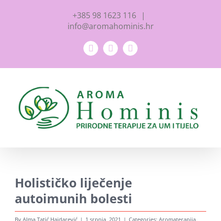
Skip
+385 98 1623 116
|
to
info@aromahominis.hr
content
Facebook
YouTube
Instagram
Holističko liječenje
autoimunih bolesti
By
Alma Tatić Hajdarević
|
1 srpnja, 2021
|
Categories:
Aromaterapija
,