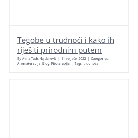
Tegobe u trudnoći i kako ih
riješiti prirodnim putem
Aroma Hominis j.d.o.o.
Prirodne terapije za um i tijelo
By
Alma Tatić Hajdarević
|
11 veljače, 2022
|
Categories:
Aromaterapija
,
Blog
,
Fitoterapija
|
Tags:
trudnoća
OIB: 31131798221
Adresa: Jarušćica 11, Zagreb 10000
tel:
+385 98 1623 116
email:
info@aromahominis.hr