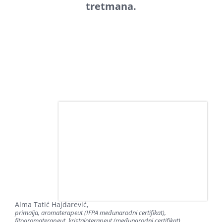
tretmana.
Alma Tatić Hajdarević,
primalja, aromaterapeut (IFPA međunarodni certifikat),
fitoaromaterapeut, kristaloterapeut (međunarodni certifikat)