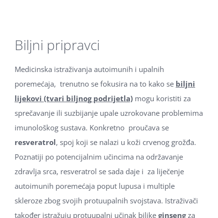
Biljni pripravci
Medicinska istraživanja autoimunih i upalnih
poremećaja, trenutno se fokusira na to kako se
biljni
lijekovi (tvari biljnog podrijetla)
mogu koristiti za
sprečavanje ili suzbijanje upale uzrokovane problemima
imunološkog sustava. Konkretno proučava se
resveratrol
, spoj koji se nalazi u koži crvenog grožđa.
Poznatiji po potencijalnim učincima na održavanje
zdravlja srca, resveratrol se sada daje i za liječenje
autoimunih poremećaja poput lupusa i multiple
skleroze zbog svojih protuupalnih svojstava. Istraživači
također istražuju protuupalni učinak biljke
ginseng
za