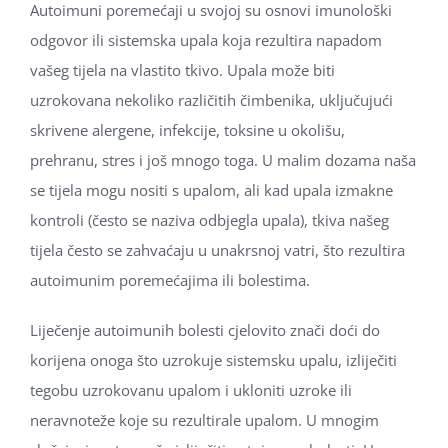
Autoimuni poremećaji u svojoj su osnovi imunološki
odgovor ili sistemska upala koja rezultira napadom
vašeg tijela na vlastito tkivo. Upala može biti
uzrokovana nekoliko različitih čimbenika, uključujući
skrivene alergene, infekcije, toksine u okolišu,
prehranu, stres i još mnogo toga. U malim dozama naša
se tijela mogu nositi s upalom, ali kad upala izmakne
kontroli (često se naziva odbjegla upala), tkiva našeg
tijela često se zahvaćaju u unakrsnoj vatri, što rezultira
autoimunim poremećajima ili bolestima.
Liječenje autoimunih bolesti cjelovito znači doći do
korijena onoga što uzrokuje sistemsku upalu, izliječiti
tegobu uzrokovanu upalom i ukloniti uzroke ili
neravnoteže koje su rezultirale upalom. U mnogim