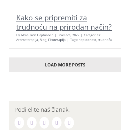
Ne propustite naše objave
Kako se pripremiti za
Poklon bonovi naših usluga
trudnoću na prirodan način?
Zaštita osobnih podataka
By
Alma Tatić Hajdarević
|
3 veljače, 2022
|
Categories:
Aromaterapija
,
Blog
,
Fitoterapija
|
Tags:
neplodnost
,
trudnoća
Kolačići
LOAD MORE POSTS
Podijelite naš članak!
Facebook
Twitter
LinkedIn
Reddit
Whatsapp