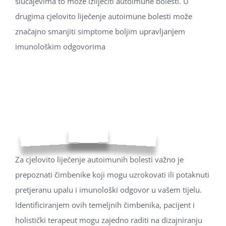
slučajevima to može izliječiti autoimune bolesti. U
drugima cjelovito liječenje autoimune bolesti može
značajno smanjiti simptome boljim upravljanjem
imunološkim odgovorima
Za cjelovito liječenje autoimunih bolesti važno je
prepoznati čimbenike koji mogu uzrokovati ili potaknuti
pretjeranu upalu i imunološki odgovor u vašem tijelu.
Identificiranjem ovih temeljnih čimbenika, pacijent i
holistički terapeut mogu zajedno raditi na dizajniranju