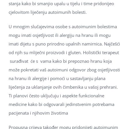
stanja kako bi smanjio upalu u tijelu i time pridonijeo
cjelovitom liječenju autoimunih bolesti.
U mnogim slučajevima osobe s autoimunim bolestima
mogu imati osjetljivost ili alergiju na hranu ili mogu
imati dijetu s puno prirodno upalnih namirnica. Najčešći
od njih su mliječni proizvodi i gluten. Holistički terapeut
surađivat ​​će s vama kako bi prepoznao hranu koja
može pokretati vaš autoimuni odgovor zbog osjetljivosti
na hranu ili alergije i pomoći u sastavljanju plana
liječenja za uklanjanje ovih čimbenika u vašoj prehrani.
Ti planovi često uključuju i aspekte funkcionalne
medicine kako bi odgovarali jedinstvenim potrebama
pacijenata i njihovim životima
Propusna crijeva također mogu pridonijeti autoimunim