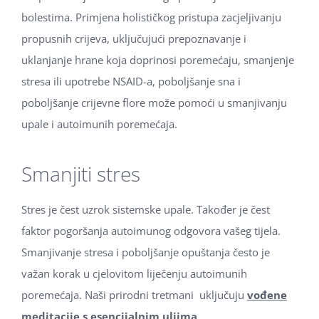
bolestima. Primjena holističkog pristupa zacjeljivanju
propusnih crijeva, uključujući prepoznavanje i
uklanjanje hrane koja doprinosi poremećaju, smanjenje
stresa ili upotrebe NSAID-a, poboljšanje sna i
poboljšanje crijevne flore može pomoći u smanjivanju
upale i autoimunih poremećaja.
Smanjiti stres
Stres je čest uzrok sistemske upale. Također je čest
faktor pogoršanja autoimunog odgovora vašeg tijela.
Smanjivanje stresa i poboljšanje opuštanja često je
važan korak u cjelovitom liječenju autoimunih
poremećaja. Naši prirodni tretmani uključuju
vođene
meditacije s esencijalnim uljima
,