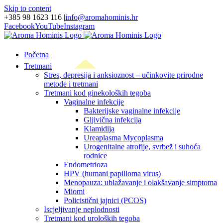
Skip to content
+385 98 1623 116
|
info@aromahominis.hr
Facebook
YouTube
Instagram
Početna
Tretmani
Stres, depresija i anksioznost – učinkovite prirodne
metode i tretmani
Tretmani kod ginekoloških tegoba
Vaginalne infekcije
Bakterijske vaginalne infekcije
Gljivična infekcija
Klamidija
Ureaplasma Mycoplasma
Urogenitalne atrofije, svrbež i suhoća
rodnice
Endometrioza
HPV (humani papilloma virus)
Menopauza: ublažavanje i olakšavanje simptoma
Miomi
Policistični jajnici (PCOS)
Iscjeljivanje neplodnosti
Tretmani kod uroloških tegoba