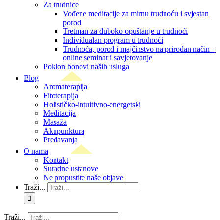
Za trudnice
Vođene meditacije za mirnu trudnoću i svjestan
porod
Tretman za duboko opuštanje u trudnoći
Individualan program u trudnoći
Trudnoća, porod i majčinstvo na prirodan način –
online seminar i savjetovanje
Poklon bonovi naših usluga
Blog
Aromaterapija
Fitoterapija
Holističko-intuitivno-energetski
Meditacija
Masaža
Akupunktura
Predavanja
O nama
Kontakt
Suradne ustanove
Ne propustite naše objave
Traži...
Traži...