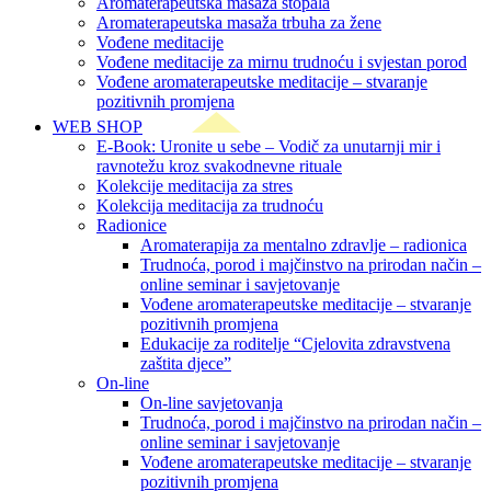
Aromaterapeutska masaža stopala
Aromaterapeutska masaža trbuha za žene
Vođene meditacije
Vođene meditacije za mirnu trudnoću i svjestan porod
Vođene aromaterapeutske meditacije – stvaranje
pozitivnih promjena
WEB SHOP
E-Book: Uronite u sebe – Vodič za unutarnji mir i
ravnotežu kroz svakodnevne rituale
Kolekcije meditacija za stres
Kolekcija meditacija za trudnoću
Radionice
Aromaterapija za mentalno zdravlje – radionica
Trudnoća, porod i majčinstvo na prirodan način –
online seminar i savjetovanje
Vođene aromaterapeutske meditacije – stvaranje
pozitivnih promjena
Edukacije za roditelje “Cjelovita zdravstvena
zaštita djece”
On-line
On-line savjetovanja
Trudnoća, porod i majčinstvo na prirodan način –
online seminar i savjetovanje
Vođene aromaterapeutske meditacije – stvaranje
pozitivnih promjena