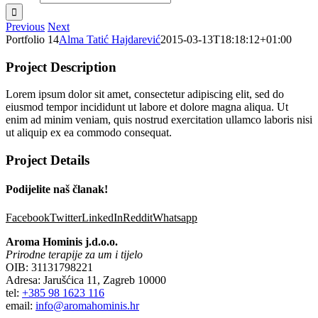
Previous
Next
Portfolio 14
Alma Tatić Hajdarević
2015-03-13T18:18:12+01:00
Project Description
Lorem ipsum dolor sit amet, consectetur adipiscing elit, sed do
eiusmod tempor incididunt ut labore et dolore magna aliqua. Ut
enim ad minim veniam, quis nostrud exercitation ullamco laboris nisi
ut aliquip ex ea commodo consequat.
Project Details
Podijelite naš članak!
Facebook
Twitter
LinkedIn
Reddit
Whatsapp
Aroma Hominis j.d.o.o.
Prirodne terapije za um i tijelo
OIB: 31131798221
Adresa: Jarušćica 11, Zagreb 10000
tel:
+385 98 1623 116
email:
info@aromahominis.hr