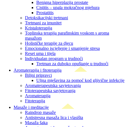
Benigna hiperplazija prostate
Cistitis – upala mokračnog mjehura
Prostatitis
Detoksikacijski tretmani
Tretmani za imunitet
Kristaloterapija
Toplinska terapija parafinskim voskom s aroma
masažom
Holističke terapije za djecu
Emocionalno iscjeljenje i smanjenje stresa
Reset uma i tijela
Individualan program u trudnoći
Tretman za duboko opuštanje u trudnoći
Aromaterapija i fitoterapija
Biljni pripravci
Uljna mješavina za pomoć kod gljivične infekcije
Aromaterapeutska savjetovanja
Fitoterapeutska savjetovanja
Aromaterapija
Fitoterapija
Masaže i meditacije
Raindrop masaže
Antistresna masaža lica i vlasišta
Masaža šaka