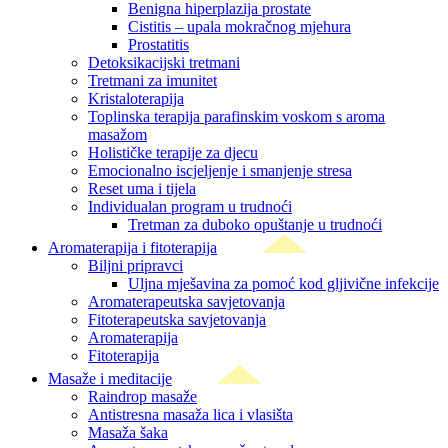
Benigna hiperplazija prostate
Cistitis – upala mokračnog mjehura
Prostatitis
Detoksikacijski tretmani
Tretmani za imunitet
Kristaloterapija
Toplinska terapija parafinskim voskom s aroma
masažom
Holističke terapije za djecu
Emocionalno iscjeljenje i smanjenje stresa
Reset uma i tijela
Individualan program u trudnoći
Tretman za duboko opuštanje u trudnoći
Aromaterapija i fitoterapija
Biljni pripravci
Uljna mješavina za pomoć kod gljivične infekcije
Aromaterapeutska savjetovanja
Fitoterapeutska savjetovanja
Aromaterapija
Fitoterapija
Masaže i meditacije
Raindrop masaže
Antistresna masaža lica i vlasišta
Masaža šaka