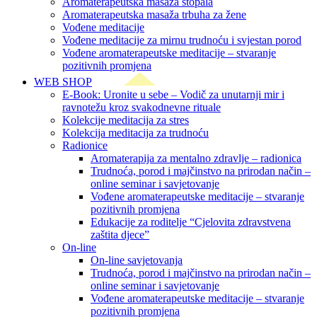
Aromaterapeutska masaža stopala
Aromaterapeutska masaža trbuha za žene
Vođene meditacije
Vođene meditacije za mirnu trudnoću i svjestan porod
Vođene aromaterapeutske meditacije – stvaranje
pozitivnih promjena
WEB SHOP
E-Book: Uronite u sebe – Vodič za unutarnji mir i
ravnotežu kroz svakodnevne rituale
Kolekcije meditacija za stres
Kolekcija meditacija za trudnoću
Radionice
Aromaterapija za mentalno zdravlje – radionica
Trudnoća, porod i majčinstvo na prirodan način –
online seminar i savjetovanje
Vođene aromaterapeutske meditacije – stvaranje
pozitivnih promjena
Edukacije za roditelje “Cjelovita zdravstvena
zaštita djece”
On-line
On-line savjetovanja
Trudnoća, porod i majčinstvo na prirodan način –
online seminar i savjetovanje
Vođene aromaterapeutske meditacije – stvaranje
pozitivnih promjena