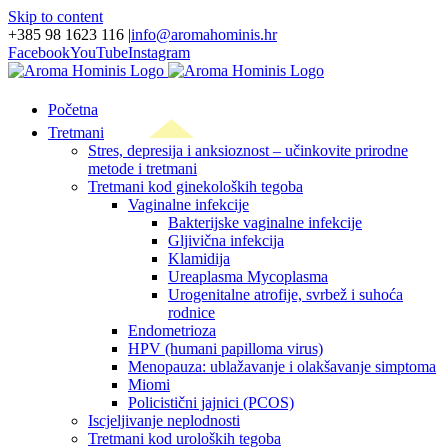
Skip to content
+385 98 1623 116
|
info@aromahominis.hr
Facebook
YouTube
Instagram
Početna
Tretmani
Stres, depresija i anksioznost – učinkovite prirodne
metode i tretmani
Tretmani kod ginekoloških tegoba
Vaginalne infekcije
Bakterijske vaginalne infekcije
Gljivična infekcija
Klamidija
Ureaplasma Mycoplasma
Urogenitalne atrofije, svrbež i suhoća
rodnice
Endometrioza
HPV (humani papilloma virus)
Menopauza: ublažavanje i olakšavanje simptoma
Miomi
Policistični jajnici (PCOS)
Iscjeljivanje neplodnosti
Tretmani kod uroloških tegoba