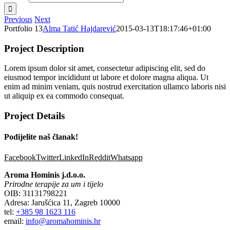
Previous
Next
Portfolio 13
Alma Tatić Hajdarević
2015-03-13T18:17:46+01:00
Project Description
Lorem ipsum dolor sit amet, consectetur adipiscing elit, sed do
eiusmod tempor incididunt ut labore et dolore magna aliqua. Ut
enim ad minim veniam, quis nostrud exercitation ullamco laboris nisi
ut aliquip ex ea commodo consequat.
Project Details
Podijelite naš članak!
Facebook
Twitter
LinkedIn
Reddit
Whatsapp
Aroma Hominis j.d.o.o.
Prirodne terapije za um i tijelo
OIB: 31131798221
Adresa: Jarušćica 11, Zagreb 10000
tel:
+385 98 1623 116
email:
info@aromahominis.hr