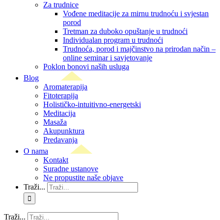
Za trudnice
Vođene meditacije za mirnu trudnoću i svjestan
porod
Tretman za duboko opuštanje u trudnoći
Individualan program u trudnoći
Trudnoća, porod i majčinstvo na prirodan način –
online seminar i savjetovanje
Poklon bonovi naših usluga
Blog
Aromaterapija
Fitoterapija
Holističko-intuitivno-energetski
Meditacija
Masaža
Akupunktura
Predavanja
O nama
Kontakt
Suradne ustanove
Ne propustite naše objave
Traži...
Traži...