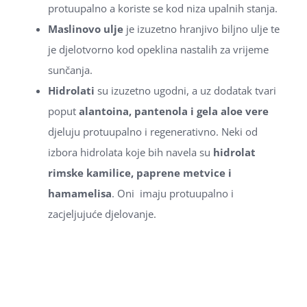
protuupalno a koriste se kod niza upalnih stanja.
Maslinovo ulje
je izuzetno hranjivo biljno ulje te
je djelotvorno kod opeklina nastalih za vrijeme
sunčanja.
Hidrolati
su izuzetno ugodni, a uz dodatak tvari
poput
alantoina, pantenola i gela aloe vere
djeluju protuupalno i regenerativno. Neki od
izbora hidrolata koje bih navela su
hidrolat
rimske kamilice, paprene metvice i
hamamelisa
. Oni imaju protuupalno i
zacjeljujuće djelovanje.