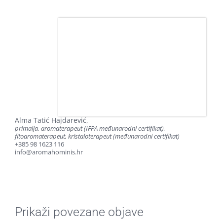
Alma Tatić Hajdarević,
primalja, aromaterapeut (IFPA međunarodni certifikat),
fitoaromaterapeut, kristaloterapeut (međunarodni certifikat)
+385 98 1623 116
info@aromahominis.hr
Prikaži povezane objave