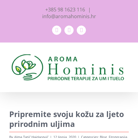
Skip
+385 98 1623 116
|
to
info@aromahominis.hr
content
Facebook
YouTube
Instagram
Pripremite svoju kožu za ljeto
prirodnim uljima
By
Alma Tatić Hajdarević
|
12 lipnja, 2020
|
Categories:
Blog
,
Fitoterapija