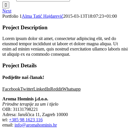
Next
Portfolio 1
Alma Tatić Hajdarević
2015-03-13T18:07:23+01:00
Project Description
Lorem ipsum dolor sit amet, consectetur adipiscing elit, sed do
eiusmod tempor incididunt ut labore et dolore magna aliqua. Ut
enim ad minim veniam, quis nostrud exercitation ullamco laboris nisi
ut aliquip ex ea commodo consequat.
Project Details
Podijelite naš članak!
Facebook
Twitter
LinkedIn
Reddit
Whatsapp
Aroma Hominis j.d.o.o.
Prirodne terapije za um i tijelo
OIB: 31131798221
Adresa: Jarušćica 11, Zagreb 10000
tel:
+385 98 1623 116
email:
info@aromahominis.hr