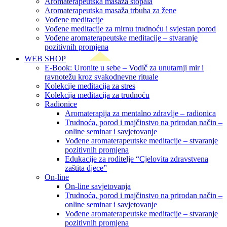
Aromaterapeutska masaža stopala
Aromaterapeutska masaža trbuha za žene
Vođene meditacije
Vođene meditacije za mirnu trudnoću i svjestan porod
Vođene aromaterapeutske meditacije – stvaranje
pozitivnih promjena
WEB SHOP
E-Book: Uronite u sebe – Vodič za unutarnji mir i
ravnotežu kroz svakodnevne rituale
Kolekcije meditacija za stres
Kolekcija meditacija za trudnoću
Radionice
Aromaterapija za mentalno zdravlje – radionica
Trudnoća, porod i majčinstvo na prirodan način –
online seminar i savjetovanje
Vođene aromaterapeutske meditacije – stvaranje
pozitivnih promjena
Edukacije za roditelje “Cjelovita zdravstvena
zaštita djece”
On-line
On-line savjetovanja
Trudnoća, porod i majčinstvo na prirodan način –
online seminar i savjetovanje
Vođene aromaterapeutske meditacije – stvaranje
pozitivnih promjena