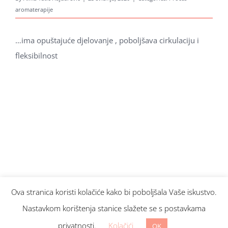
aromaterapije
…ima opuštajuće djelovanje , poboljšava cirkulaciju i
fleksibilnost
Traži...
Ova stranica koristi kolačiće kako bi poboljšala Vaše iskustvo.
Nastavkom korištenja stanice slažete se s postavkama
© Copyright
2026 Aroma Hominis. Sva prava pridržana.
Web design:
www.web4y.com
privatnosti.
Kolačići
OK