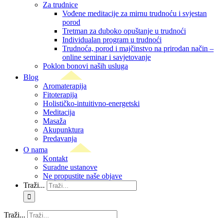
Za trudnice
Vođene meditacije za mirnu trudnoću i svjestan
porod
Tretman za duboko opuštanje u trudnoći
Individualan program u trudnoći
Trudnoća, porod i majčinstvo na prirodan način –
online seminar i savjetovanje
Poklon bonovi naših usluga
Blog
Aromaterapija
Fitoterapija
Holističko-intuitivno-energetski
Meditacija
Masaža
Akupunktura
Predavanja
O nama
Kontakt
Suradne ustanove
Ne propustite naše objave
Traži...
Traži...