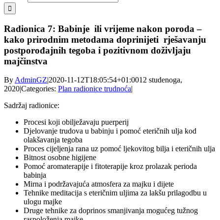
Radionica 7: Babinje ili vrijeme nakon poroda –
kako prirodnim metodama doprinijeti rješavanju
postporođajnih tegoba i pozitivnom doživljaju
majčinstva
By
AdminGZ
|
2020-11-12T18:05:54+01:00
12 studenoga,
2020
|
Categories:
Plan radionice trudnoća
|
Sadržaj radionice:
Procesi koji obilježavaju puerperij
Djelovanje trudova u babinju i pomoć eteričnih ulja kod
olakšavanja tegoba
Proces cijeljenja rana uz pomoć ljekovitog bilja i eteričnih ulja
Bitnost osobne higijene
Pomoć aromaterapije i fitoterapije kroz prolazak perioda
babinja
Mirna i podržavajuća atmosfera za majku i dijete
Tehnike meditacija s eteričnim uljima za lakšu prilagodbu u
ulogu majke
Druge tehnike za doprinos smanjivanja mogućeg tužnog
raspoloženja majke