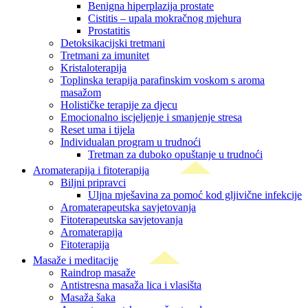
Benigna hiperplazija prostate
Cistitis – upala mokračnog mjehura
Prostatitis
Detoksikacijski tretmani
Tretmani za imunitet
Kristaloterapija
Toplinska terapija parafinskim voskom s aroma
masažom
Holističke terapije za djecu
Emocionalno iscjeljenje i smanjenje stresa
Reset uma i tijela
Individualan program u trudnoći
Tretman za duboko opuštanje u trudnoći
Aromaterapija i fitoterapija
Biljni pripravci
Uljna mješavina za pomoć kod gljivične infekcije
Aromaterapeutska savjetovanja
Fitoterapeutska savjetovanja
Aromaterapija
Fitoterapija
Masaže i meditacije
Raindrop masaže
Antistresna masaža lica i vlasišta
Masaža šaka