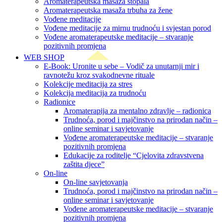
Aromaterapeutska masaža stopala
Aromaterapeutska masaža trbuha za žene
Vođene meditacije
Vođene meditacije za mirnu trudnoću i svjestan porod
Vođene aromaterapeutske meditacije – stvaranje
pozitivnih promjena
WEB SHOP
E-Book: Uronite u sebe – Vodič za unutarnji mir i
ravnotežu kroz svakodnevne rituale
Kolekcije meditacija za stres
Kolekcija meditacija za trudnoću
Radionice
Aromaterapija za mentalno zdravlje – radionica
Trudnoća, porod i majčinstvo na prirodan način –
online seminar i savjetovanje
Vođene aromaterapeutske meditacije – stvaranje
pozitivnih promjena
Edukacije za roditelje “Cjelovita zdravstvena
zaštita djece”
On-line
On-line savjetovanja
Trudnoća, porod i majčinstvo na prirodan način –
online seminar i savjetovanje
Vođene aromaterapeutske meditacije – stvaranje
pozitivnih promjena