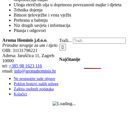
Uloga eteričnih ulja u doprinosu povezanosti majke i djeteta
Tehnika dojenja
Bitnost tjelovježbe i vrsta vježbi
Prehrana u babinju
Niz drugih savjeta i informacija
Pitanja i odgovori
Aroma Hominis j.d.o.o.
Traži...
Prirodne terapije za um i tijelo
OIB: 31131798221
Adresa: Jarušćica 11, Zagreb
Najčitanije
10000
tel:
+385 98 1623 116
email:
info@aromahominis.hr
Ne propustite naše objave
Poklon bonovi naših usluga
Zaštita osobnih podataka
Kolačići