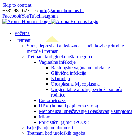
Skip to content
+385 98 1623 116
|
info@aromahominis.hr
Facebook
YouTube
Instagram
Početna
Tretmani
Stres, depresija i anksioznost – učinkovite prirodne
metode i tretmani
Tretmani kod ginekoloških tegoba
Vaginalne infekcije
Bakterijske vaginalne infekcije
Gljivična infekcija
Klamidija
Ureaplasma Mycoplasma
Urogenitalne atrofije, svrbež i suhoća
rodnice
Endometrioza
HPV (humani papilloma virus)
Menopauza: ublažavanje i olakšavanje simptoma
Miomi
Policistični jajnici (PCOS)
Iscjeljivanje neplodnosti
Tretmani kod uroloških tegoba