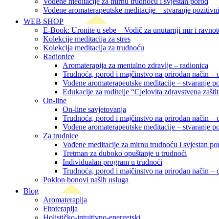
Vođene meditacije za mirnu trudnoću i svjestan porod
Vođene aromaterapeutske meditacije – stvaranje pozitivn
WEB SHOP
E-Book: Uronite u sebe – Vodič za unutarnji mir i ravno
Kolekcije meditacija za stres
Kolekcija meditacija za trudnoću
Radionice
Aromaterapija za mentalno zdravlje – radionica
Trudnoća, porod i majčinstvo na prirodan način – o
Vođene aromaterapeutske meditacije – stvaranje p
Edukacije za roditelje “Cjelovita zdravstvena zašti
On-line
On-line savjetovanja
Trudnoća, porod i majčinstvo na prirodan način – o
Vođene aromaterapeutske meditacije – stvaranje p
Za trudnice
Vođene meditacije za mirnu trudnoću i svjestan po
Tretman za duboko opuštanje u trudnoći
Individualan program u trudnoći
Trudnoća, porod i majčinstvo na prirodan način – o
Poklon bonovi naših usluga
Blog
Aromaterapija
Fitoterapija
Holističko-intuitivno-energetski