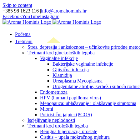
Skip to content
+385 98 1623 116
|
info@aromahominis.hr
Facebook
YouTube
Instagram
Početna
Tretmani
Stres, depresija i anksioznost – učinkovite prirodne metod
Tretmani kod ginekoloških tegoba
Vaginalne infekcije
Bakterijske vaginalne infekcije
Gljivična infekcija
Klamidija
Ureaplasma Mycoplasma
Urogenitalne atrofije, svrbež i suhoća rodnic
Endometrioza
HPV (humani papilloma virus)
Menopauza: ublažavanje i olakšavanje simptoma
Miomi
Policistični jajnici (PCOS)
Iscjeljivanje neplodnosti
Tretmani kod uroloških tegoba
Benigna hiperplazija prostate
Cistitis – upala mokračnog mjehura