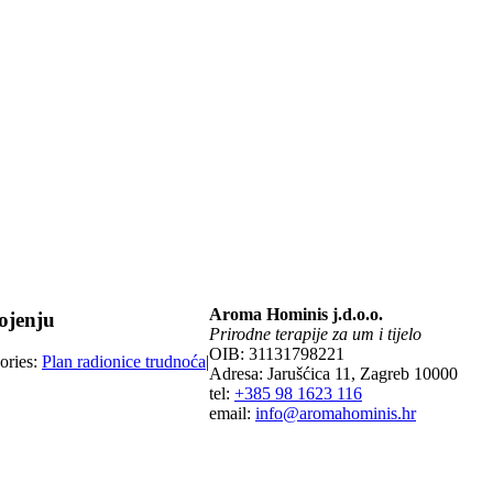
Aroma Hominis j.d.o.o.
dojenju
Prirodne terapije za um i tijelo
OIB: 31131798221
ories:
Plan radionice trudnoća
|
Adresa: Jarušćica 11, Zagreb 10000
tel:
+385 98 1623 116
email:
info@aromahominis.hr