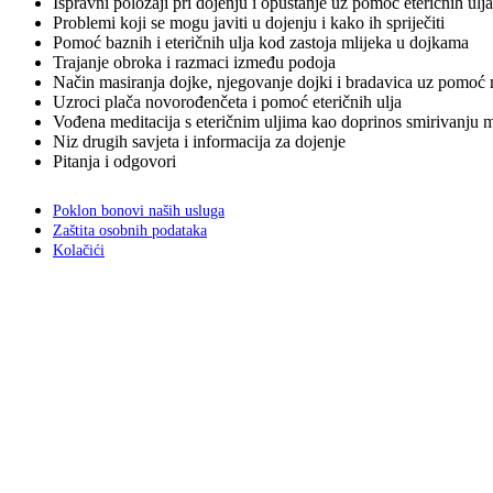
Ispravni položaji pri dojenju i opuštanje uz pomoć eteričnih ulja
Problemi koji se mogu javiti u dojenju i kako ih spriječiti
Pomoć baznih i eteričnih ulja kod zastoja mlijeka u dojkama
Trajanje obroka i razmaci između podoja
Način masiranja dojke, njegovanje dojki i bradavica uz pomoć m
Uzroci plača novorođenčeta i pomoć eteričnih ulja
Vođena meditacija s eteričnim uljima kao doprinos smirivanju 
Niz drugih savjeta i informacija za dojenje
Pitanja i odgovori
Poklon bonovi naših usluga
Zaštita osobnih podataka
Kolačići