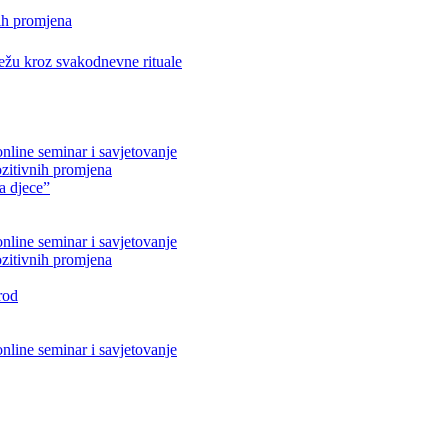
ih promjena
težu kroz svakodnevne rituale
nline seminar i savjetovanje
ozitivnih promjena
ta djece”
nline seminar i savjetovanje
ozitivnih promjena
rod
nline seminar i savjetovanje