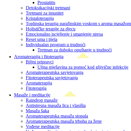
Prostatitis
Detoksikacijski tretmani
Tretmani za imunitet
Kristaloterapija
Toplinska terapija parafinskim voskom s aroma masažom
Holističke terapije za djecu
Emocionalno iscjeljenje i smanjenje stresa
Reset uma i tijela
Individualan program u trudnoći
Tretman za duboko opuštanje u trudnoći
Aromaterapija i fitoterapija
Biljni pripravci
Uljna mješavina za pomoć kod gljivične infekcije
Aromaterapeutska savjetovanja
Fitoterapeutska savjetovanja
Aromaterapija
Fitoterapija
Masaže i meditacije
Raindrop masaže
Antistresna masaža lica i vlasišta
Masaža šaka
Aromaterapeutska masaža stopala
Aromaterapeutska masaža trbuha za žene
Vođene meditacije