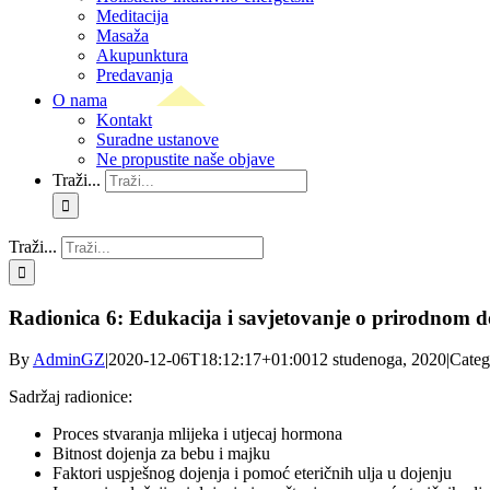
Meditacija
Masaža
Akupunktura
Predavanja
O nama
Kontakt
Suradne ustanove
Ne propustite naše objave
Traži...
Traži...
Radionica 6: Edukacija i savjetovanje o prirodnom 
By
AdminGZ
|
2020-12-06T18:12:17+01:00
12 studenoga, 2020
|
Categ
Sadržaj radionice:
Proces stvaranja mlijeka i utjecaj hormona
Bitnost dojenja za bebu i majku
Faktori uspješnog dojenja i pomoć eteričnih ulja u dojenju