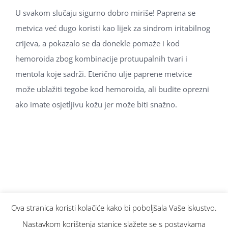
U svakom slučaju sigurno dobro miriše! Paprena se
metvica već dugo koristi kao lijek za sindrom iritabilnog
crijeva, a pokazalo se da donekle pomaže i kod
hemoroida zbog kombinacije protuupalnih tvari i
mentola koje sadrži. Eterično ulje paprene metvice
može ublažiti tegobe kod hemoroida, ali budite oprezni
ako imate osjetljivu kožu jer može biti snažno.
Traži...
Ova stranica koristi kolačiće kako bi poboljšala Vaše iskustvo.
Nastavkom korištenja stanice slažete se s postavkama
© Copyright
2026 Aroma Hominis. Sva prava pridržana.