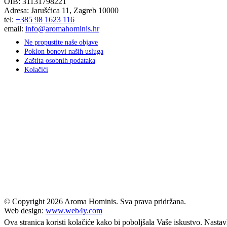
OIB: 31131798221
Adresa: Jarušćica 11, Zagreb 10000
tel:
+385 98 1623 116
email:
info@aromahominis.hr
Ne propustite naše objave
Poklon bonovi naših usluga
Zaštita osobnih podataka
Kolačići
© Copyright
2026 Aroma Hominis. Sva prava pridržana.
Web design:
www.web4y.com
Ova stranica koristi kolačiće kako bi poboljšala Vaše iskustvo. Nastav