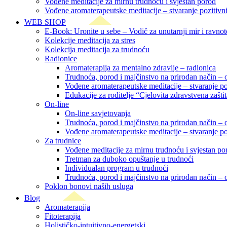
Vođene meditacije za mirnu trudnoću i svjestan porod
Vođene aromaterapeutske meditacije – stvaranje pozitivn
WEB SHOP
E-Book: Uronite u sebe – Vodič za unutarnji mir i ravno
Kolekcije meditacija za stres
Kolekcija meditacija za trudnoću
Radionice
Aromaterapija za mentalno zdravlje – radionica
Trudnoća, porod i majčinstvo na prirodan način – o
Vođene aromaterapeutske meditacije – stvaranje p
Edukacije za roditelje “Cjelovita zdravstvena zašti
On-line
On-line savjetovanja
Trudnoća, porod i majčinstvo na prirodan način – o
Vođene aromaterapeutske meditacije – stvaranje p
Za trudnice
Vođene meditacije za mirnu trudnoću i svjestan po
Tretman za duboko opuštanje u trudnoći
Individualan program u trudnoći
Trudnoća, porod i majčinstvo na prirodan način – o
Poklon bonovi naših usluga
Blog
Aromaterapija
Fitoterapija
Holističko-intuitivno-energetski