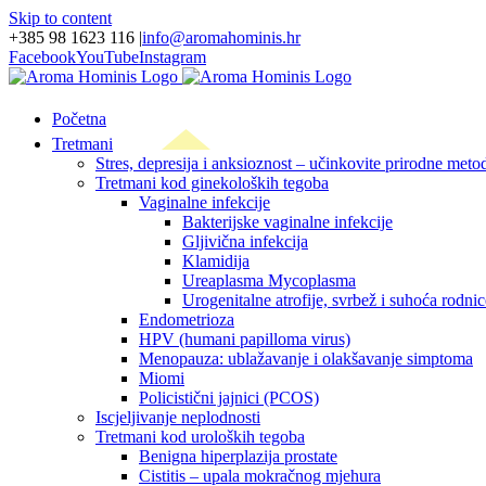
Skip to content
+385 98 1623 116
|
info@aromahominis.hr
Facebook
YouTube
Instagram
Početna
Tretmani
Stres, depresija i anksioznost – učinkovite prirodne metod
Tretmani kod ginekoloških tegoba
Vaginalne infekcije
Bakterijske vaginalne infekcije
Gljivična infekcija
Klamidija
Ureaplasma Mycoplasma
Urogenitalne atrofije, svrbež i suhoća rodnic
Endometrioza
HPV (humani papilloma virus)
Menopauza: ublažavanje i olakšavanje simptoma
Miomi
Policistični jajnici (PCOS)
Iscjeljivanje neplodnosti
Tretmani kod uroloških tegoba
Benigna hiperplazija prostate
Cistitis – upala mokračnog mjehura