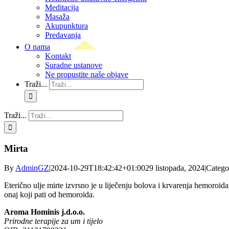
Meditacija
Masaža
Akupunktura
Predavanja
O nama
Kontakt
Suradne ustanove
Ne propustite naše objave
Traži...
Traži...
Mirta
By
AdminGZ
|
2024-10-29T18:42:42+01:00
29 listopada, 2024
|
Catego
Eterično ulje mirte izvrsno je u liječenju bolova i krvarenja hemoroida, 
onaj koji pati od hemoroida.
Aroma Hominis j.d.o.o.
Prirodne terapije za um i tijelo