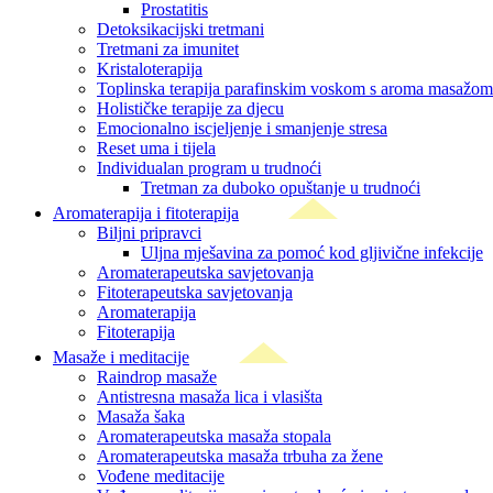
Prostatitis
Detoksikacijski tretmani
Tretmani za imunitet
Kristaloterapija
Toplinska terapija parafinskim voskom s aroma masažom
Holističke terapije za djecu
Emocionalno iscjeljenje i smanjenje stresa
Reset uma i tijela
Individualan program u trudnoći
Tretman za duboko opuštanje u trudnoći
Aromaterapija i fitoterapija
Biljni pripravci
Uljna mješavina za pomoć kod gljivične infekcije
Aromaterapeutska savjetovanja
Fitoterapeutska savjetovanja
Aromaterapija
Fitoterapija
Masaže i meditacije
Raindrop masaže
Antistresna masaža lica i vlasišta
Masaža šaka
Aromaterapeutska masaža stopala
Aromaterapeutska masaža trbuha za žene
Vođene meditacije