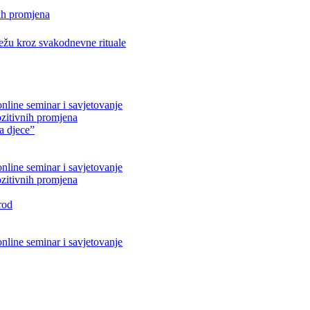
ih promjena
težu kroz svakodnevne rituale
nline seminar i savjetovanje
ozitivnih promjena
ta djece”
nline seminar i savjetovanje
ozitivnih promjena
rod
nline seminar i savjetovanje