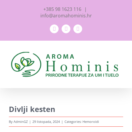
Aroma Hominis j.d.o.o.
Skip
+385 98 1623 116
|
Prirodne terapije za um i tijelo
to
info@aromahominis.hr
OIB: 31131798221
content
Facebook
YouTube
Instagram
Adresa: Jarušćica 11, Zagreb 10000
tel:
+385 98 1623 116
email:
info@aromahominis.hr
Ne propustite naše objave
Poklon bonovi naših usluga
Divlji kesten
Zaštita osobnih podataka
By
AdminGZ
|
29 listopada, 2024
|
Categories:
Hemoroidi
Kolačići