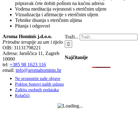
pripravak ćete dobiti poštom na kućnu adresu
Vođena meditacija svjesnosti s eteričnim uljem
Vizualizacija i afirmacije s eteričnim uljem
Tehnike disanja s eteričnim uljima
Pitanja i odgovori
Aroma Hominis j.d.o.o.
Traži...
Prirodne terapije za um i tijelo
OIB: 31131798221
Adresa: Jarušćica 11, Zagreb
Najčitanije
10000
tel:
+385 98 1623 116
email:
info@aromahominis.hr
Ne propustite naše objave
Poklon bonovi naših usluga
Zaštita osobnih podataka
Kolačići