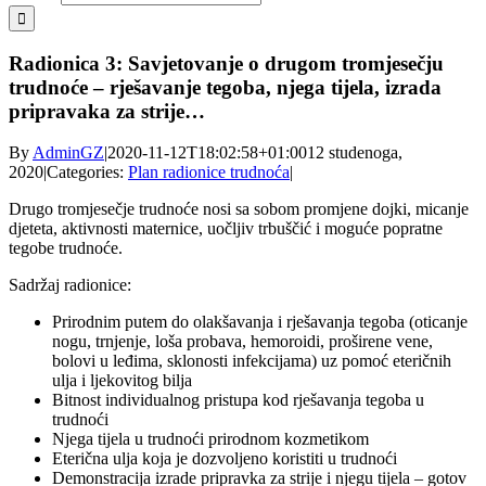
Radionica 3: Savjetovanje o drugom tromjesečju
trudnoće – rješavanje tegoba, njega tijela, izrada
pripravaka za strije…
By
AdminGZ
|
2020-11-12T18:02:58+01:00
12 studenoga,
2020
|
Categories:
Plan radionice trudnoća
|
Drugo tromjesečje trudnoće nosi sa sobom promjene dojki, micanje
djeteta, aktivnosti maternice, uočljiv trbuščić i moguće popratne
tegobe trudnoće.
Sadržaj radionice:
Prirodnim putem do olakšavanja i rješavanja tegoba (oticanje
nogu, trnjenje, loša probava, hemoroidi, proširene vene,
bolovi u leđima, sklonosti infekcijama) uz pomoć eteričnih
ulja i ljekovitog bilja
Bitnost individualnog pristupa kod rješavanja tegoba u
trudnoći
Njega tijela u trudnoći prirodnom kozmetikom
Eterična ulja koja je dozvoljeno koristiti u trudnoći
Demonstracija izrade pripravka za strije i njegu tijela – gotov