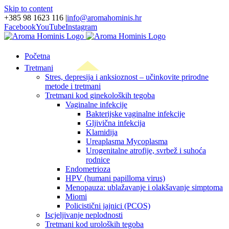
Skip to content
+385 98 1623 116
|
info@aromahominis.hr
Facebook
YouTube
Instagram
Početna
Tretmani
Stres, depresija i anksioznost – učinkovite prirodne
metode i tretmani
Tretmani kod ginekoloških tegoba
Vaginalne infekcije
Bakterijske vaginalne infekcije
Gljivična infekcija
Klamidija
Ureaplasma Mycoplasma
Urogenitalne atrofije, svrbež i suhoća
rodnice
Endometrioza
HPV (humani papilloma virus)
Menopauza: ublažavanje i olakšavanje simptoma
Miomi
Policistični jajnici (PCOS)
Iscjeljivanje neplodnosti
Tretmani kod uroloških tegoba