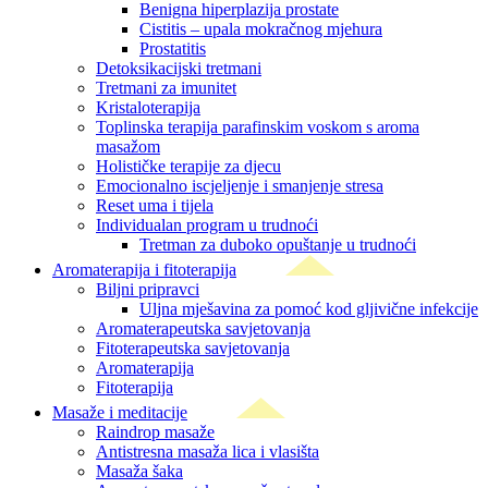
Benigna hiperplazija prostate
Cistitis – upala mokračnog mjehura
Prostatitis
Detoksikacijski tretmani
Tretmani za imunitet
Kristaloterapija
Toplinska terapija parafinskim voskom s aroma
masažom
Holističke terapije za djecu
Emocionalno iscjeljenje i smanjenje stresa
Reset uma i tijela
Individualan program u trudnoći
Tretman za duboko opuštanje u trudnoći
Aromaterapija i fitoterapija
Biljni pripravci
Uljna mješavina za pomoć kod gljivične infekcije
Aromaterapeutska savjetovanja
Fitoterapeutska savjetovanja
Aromaterapija
Fitoterapija
Masaže i meditacije
Raindrop masaže
Antistresna masaža lica i vlasišta
Masaža šaka