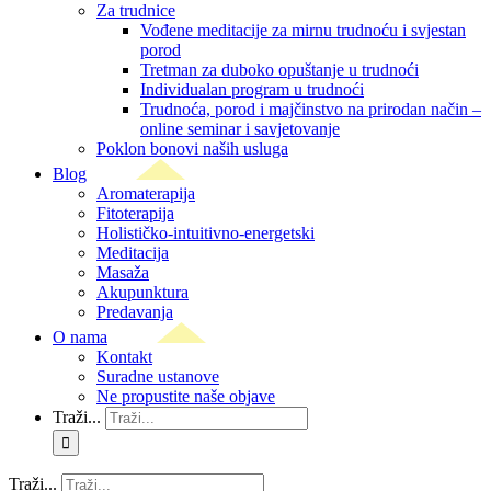
Za trudnice
Vođene meditacije za mirnu trudnoću i svjestan
porod
Tretman za duboko opuštanje u trudnoći
Individualan program u trudnoći
Trudnoća, porod i majčinstvo na prirodan način –
online seminar i savjetovanje
Poklon bonovi naših usluga
Blog
Aromaterapija
Fitoterapija
Holističko-intuitivno-energetski
Meditacija
Masaža
Akupunktura
Predavanja
O nama
Kontakt
Suradne ustanove
Ne propustite naše objave
Traži...
Traži...