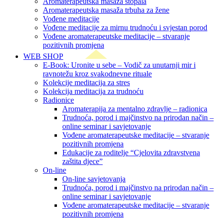
Aromaterapeutska masaža stopala
Aromaterapeutska masaža trbuha za žene
Vođene meditacije
Vođene meditacije za mirnu trudnoću i svjestan porod
Vođene aromaterapeutske meditacije – stvaranje
pozitivnih promjena
WEB SHOP
E-Book: Uronite u sebe – Vodič za unutarnji mir i
ravnotežu kroz svakodnevne rituale
Kolekcije meditacija za stres
Kolekcija meditacija za trudnoću
Radionice
Aromaterapija za mentalno zdravlje – radionica
Trudnoća, porod i majčinstvo na prirodan način –
online seminar i savjetovanje
Vođene aromaterapeutske meditacije – stvaranje
pozitivnih promjena
Edukacije za roditelje “Cjelovita zdravstvena
zaštita djece”
On-line
On-line savjetovanja
Trudnoća, porod i majčinstvo na prirodan način –
online seminar i savjetovanje
Vođene aromaterapeutske meditacije – stvaranje
pozitivnih promjena