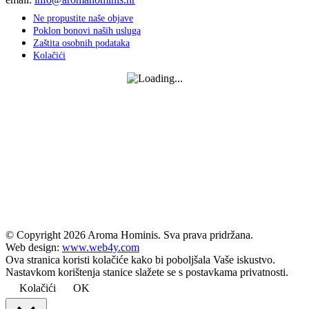
Ne propustite naše objave
Poklon bonovi naših usluga
Zaštita osobnih podataka
Kolačići
© Copyright
2026 Aroma Hominis. Sva prava pridržana.
Web design:
www.web4y.com
Ova stranica koristi kolačiće kako bi poboljšala Vaše iskustvo.
Nastavkom korištenja stanice slažete se s postavkama privatnosti.
Kolačići
OK