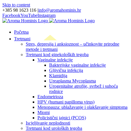
Skip to content
+385 98 1623 116
|
info@aromahominis.hr
Facebook
YouTube
Instagram
Početna
Tretmani
Stres, depresija i anksioznost – učinkovite prirodne
metode i tretmani
Tretmani kod ginekoloških tegoba
Vaginalne infekcije
Bakterijske vaginalne infekcije
Gljivična infekcija
Klamidija
Ureaplasma Mycoplasma
Urogenitalne atrofije, svrbež i suhoća
rodnice
Endometrioza
HPV (humani papilloma virus)
Menopauza: ublažavanje i olakšavanje simptoma
Miomi
Policistični jajnici (PCOS)
Iscjeljivanje neplodnosti
Tretmani kod uroloških tegoba