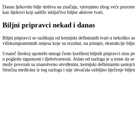
Danas ljekovito bilje dobiva na značaju, vjerojatno zbog veće pozornost
kao lijekovi koji sadrže isključivo biljne aktivne tvari.
Biljni pripravci nekad i danas
Biljni pripravci se razlikuju od kemijski definiranih tvari u nekoliko a
višekomponentnih smjesa koje su rezultat, na primjer, ekstrakcije biljni
Unatoč širokoj upotrebi mnogi često korišteni biljnih pripravci nisu pr
u pogledu sigurnosti i djelotvornosti. Jedan od razloga je u tome da se 
može povezati sa znanstveno utvrđenim, kemijski definiranim sastojcim
Stručna medicina iz tog razloga i nije shvaćala ozbiljno liječenje bilje