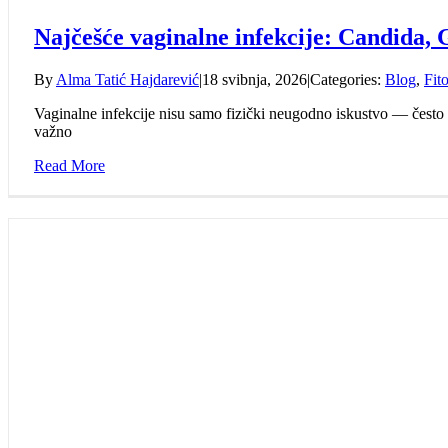
Najčešće vaginalne infekcije: Candida, G
By
Alma Tatić Hajdarević
|
18 svibnja, 2026
|
Categories:
Blog
,
Fito
Vaginalne infekcije nisu samo fizički neugodno iskustvo — često su
važno
Read More