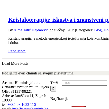
Kristaloterapija: iskustva i znanstveni 
By
Alma Tatić Hajdarević
|
22 siječnja, 2025
|
Categories:
Blog
,
Hol
Kristaloterapija je metoda energetskog iscjeljivanja koja kombini
i duha,
Read More
Load More Posts
Podijelite ovaj članak sa svojim prijateljima
Aroma Hominis j.d.o.o.
Traži...
Prirodne terapije za um i tijelo
OIB: 31131798221
Adresa: Jarušćica 11, Zagreb
Najčitanije
10000
tel:
+385 98 1623 116
email:
info@aromahominis.hr