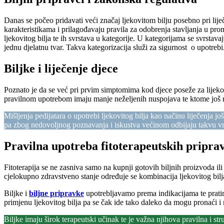
Danas se počeo pridavati veći značaj ljekovitom bilju posebno pri li
karakteristikama i prilagođavaju pravila za odobrenja stavljanja u pro
ljekovitog bilja te ih svrstava u kategorije. U kategorijama se svrstava
jednu djelatnu tvar. Takva kategorizacija služi za sigurnost o upotrebi
Biljke i liječenje djece
Poznato je da se već pri prvim simptomima kod djece poseže za lijekovim
pravilnom upotrebom imaju manje neželjenih nuspojava te ktome još r
Mišljenja pedijatara o upotrebi ljekovitog bilja kao načinu liječenja j
pa zbog nedovoljnog poznavanja i iskustva većinom odbijaju takvu vrs
Pravilna upotreba fitoterapeutskih pripra
Fitoterapija se ne zasniva samo na kupnji gotovih biljnih proizvoda ili
cjelokupno zdravstveno stanje određuje se kombinacija ljekovitog bilja,
Biljke i
biljne pripravke
upotrebljavamo prema indikacijama te pratimo
primjenu ljekovitog bilja pa se čak ide tako daleko da mogu pronaći i 
Biljke imaju širok terapeutski učinak te je važna njihova pravilna i st