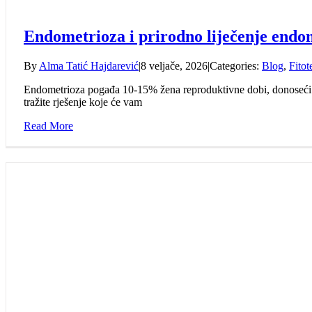
Endometrioza i prirodno liječenje endo
By
Alma Tatić Hajdarević
|
8 veljače, 2026
|
Categories:
Blog
,
Fitot
Endometrioza pogađa 10-15% žena reproduktivne dobi, donoseći sv
tražite rješenje koje će vam
Read More