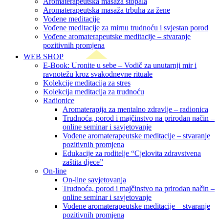
Aromaterapeutska masaža stopala
Aromaterapeutska masaža trbuha za žene
Vođene meditacije
Vođene meditacije za mirnu trudnoću i svjestan porod
Vođene aromaterapeutske meditacije – stvaranje
pozitivnih promjena
WEB SHOP
E-Book: Uronite u sebe – Vodič za unutarnji mir i
ravnotežu kroz svakodnevne rituale
Kolekcije meditacija za stres
Kolekcija meditacija za trudnoću
Radionice
Aromaterapija za mentalno zdravlje – radionica
Trudnoća, porod i majčinstvo na prirodan način –
online seminar i savjetovanje
Vođene aromaterapeutske meditacije – stvaranje
pozitivnih promjena
Edukacije za roditelje “Cjelovita zdravstvena
zaštita djece”
On-line
On-line savjetovanja
Trudnoća, porod i majčinstvo na prirodan način –
online seminar i savjetovanje
Vođene aromaterapeutske meditacije – stvaranje
pozitivnih promjena