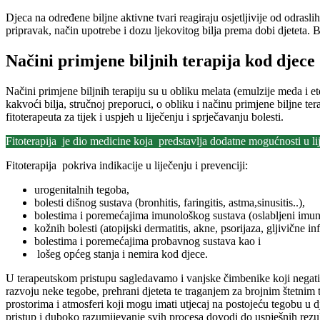
Djeca na određene biljne aktivne tvari reagiraju osjetljivije od odras
pripravak, način upotrebe i dozu ljekovitog bilja prema dobi djeteta. B
Načini primjene biljnih terapija kod djece
Načini primjene biljnih terapiju su u obliku melata (emulzije meda i ete
kakvoći bilja, stručnoj preporuci, o obliku i načinu primjene biljne ter
fitoterapeuta za tijek i uspjeh u liječenju i sprječavanju bolesti.
Fitoterapija je dio medicine koja predstavlja dodatne mogućnosti u lij
Fitoterapija pokriva indikacije u liječenju i prevenciji:
urogenitalnih tegoba,
bolesti dišnog sustava (bronhitis, faringitis, astma,sinusitis..),
bolestima i poremećajima imunološkog sustava (oslabljeni imunit
kožnih bolesti (atopijski dermatitis, akne, psorijaza, gljivične i
bolestima i poremećajima probavnog sustava kao i
lošeg općeg stanja i nemira kod djece.
U terapeutskom pristupu sagledavamo i vanjske čimbenike koji negati
razvoju neke tegobe, prehrani djeteta te traganjem za brojnim štetni
prostorima i atmosferi koji mogu imati utjecaj na postojeću tegobu u d
pristup i duboko razumijevanje svih procesa dovodi do uspješnih rezul