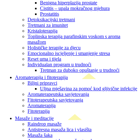
Benigna hiperplazija prostate
Cistitis – upala mokračnog mjehura
Prostatitis
Detoksikacijski tretmani
Tretmani za imunitet
Kristaloterapija
Toplinska terapija parafinskim voskom s aroma
masažom
Holističke terapije za djecu
Emocionalno iscjeljenje i smanjenje stresa
Reset uma i tijela
Individualan program u trudnoći
Tretman za duboko opuštanje u trudnoći
Aromaterapija i fitoterapija
Biljni pripravci
Uljna mješavina za pomoć kod gljivične infekcije
Aromaterapeutska savjetovanja
Fitoterapeutska savjetovanja
Aromaterapija
Fitoterapija
Masaže i meditacije
Raindrop masaže
Antistresna masaža lica i vlasišta
Masaža šaka