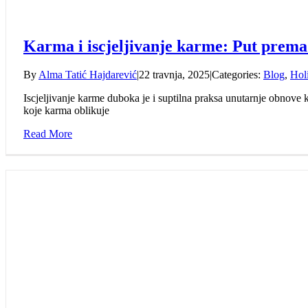
Karma i iscjeljivanje karme: Put prema
By
Alma Tatić Hajdarević
|
22 travnja, 2025
|
Categories:
Blog
,
Holi
Iscjeljivanje karme duboka je i suptilna praksa unutarnje obnove 
koje karma oblikuje
Read More