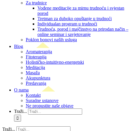
Za trudnice
Vođene meditacije za mirnu trudnoću i svjestan
porod
Tretman za duboko opuštanje u trudnoći
Individualan program u trudnoći
Trudnoća, porod i majčinstvo na prirodan način –
online seminar i savjetovanje
Poklon bonovi naših usluga
Blog
Aromaterapija
Fitoterapija
Holističko-intuitivno-energetski
Meditacija
Masaža
Akupunktura
Predavanja
O nama
Kontakt
Suradne ustanove
Ne propustite naše objave
Traži...
Traži...